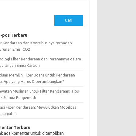
Cari
-pos Terbaru
ter Kendaraan dan Kontribusinya terhadap
urunan Emisi CO2
nologi Filter Kendaraan dan Peranannya dalam
gurangan Emisi Karbon
duan Memilih Filter Udara untuk Kendaraan
a: Apa yang Harus Dipertimbangkan?
awatan Musiman untuk Filter Kendaraan: Tips
uk Semua Pengemudi
vasi Filter Kendaraan: Mewujudkan Mobilitas
kelanjutan
entar Terbaru
ak ada komentar untuk ditampilkan.