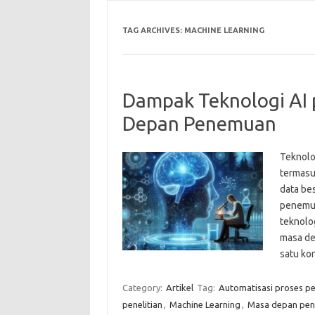
TAG ARCHIVES:
MACHINE LEARNING
Dampak Teknologi AI p
Depan Penemuan
Teknolog
termasu
data be
penemua
teknolo
masa de
satu ko
Category:
Artikel
Tag:
Automatisasi proses pe
penelitian
,
Machine Learning
,
Masa depan pe