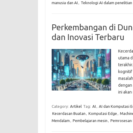
manusia dan AI
,
Teknologi AI dalam penelitian
Perkembangan di Duni
dan Inovasi Terbaru
Kecerdas
utama d
terakhi
kogniti
masalah
dengan 
ini aka
Category:
Artikel
Tag:
AI
,
AI dan Komputasi 
Kecerdasan Buatan
,
Komputasi Edge
,
Machine
Mendalam
,
Pembelajaran mesin
,
Pemrosesan 