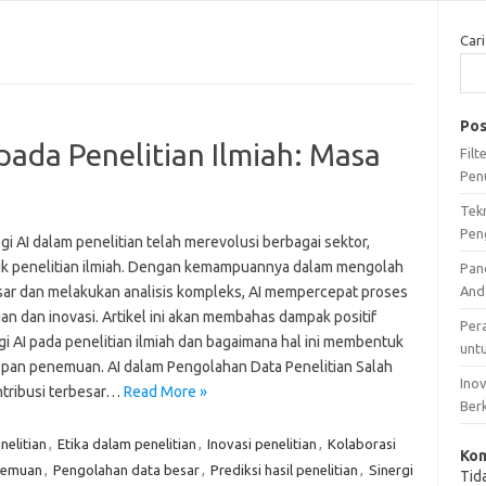
Cari
Pos
ada Penelitian Ilmiah: Masa
Fil
Pen
Tek
Pen
i AI dalam penelitian telah merevolusi berbagai sektor,
k penelitian ilmiah. Dengan kemampuannya dalam mengolah
Pan
sar dan melakukan analisis kompleks, AI mempercepat proses
And
n dan inovasi. Artikel ini akan membahas dampak positif
Per
gi AI pada penelitian ilmiah dan bagaimana hal ini membentuk
unt
pan penemuan. AI dalam Pengolahan Data Penelitian Salah
Ino
ntribusi terbesar…
Read More »
Ber
nelitian
,
Etika dalam penelitian
,
Inovasi penelitian
,
Kolaborasi
Kom
nemuan
,
Pengolahan data besar
,
Prediksi hasil penelitian
,
Sinergi
Tid