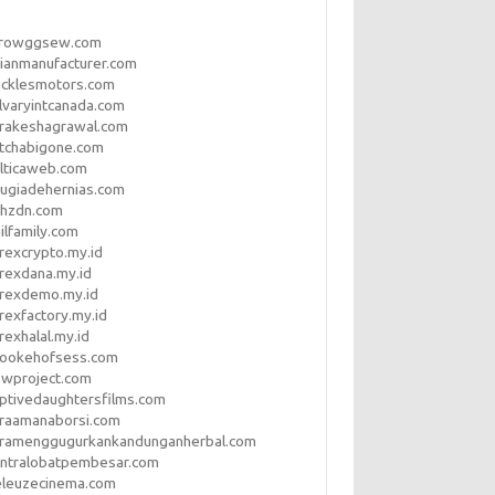
rrowggsew.com
ianmanufacturer.com
ucklesmotors.com
lvaryintcanada.com
arakeshagrawal.com
tchabigone.com
lticaweb.com
rugiadehernias.com
qhzdn.com
ilfamily.com
rexcrypto.my.id
rexdana.my.id
orexdemo.my.id
rexfactory.my.id
rexhalal.my.id
rookehofsess.com
swproject.com
ptivedaughtersfilms.com
araamanaborsi.com
aramenggugurkankandunganherbal.com
entralobatpembesar.com
eleuzecinema.com