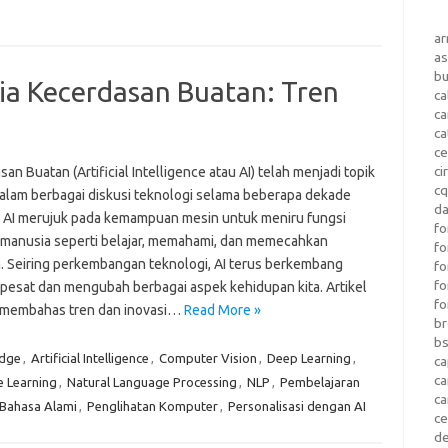
a
as
b
a Kecerdasan Buatan: Tren
ca
c
ca
ce
ci
an Buatan (Artificial Intelligence atau AI) telah menjadi topik
c
alam berbagai diskusi teknologi selama beberapa dekade
da
r. AI merujuk pada kemampuan mesin untuk meniru fungsi
fo
f manusia seperti belajar, memahami, dan memecahkan
fo
. Seiring perkembangan teknologi, AI terus berkembang
f
fo
pesat dan mengubah berbagai aspek kehidupan kita. Artikel
fo
n membahas tren dan inovasi…
Read More »
b
b
Edge
,
Artificial Intelligence
,
Computer Vision
,
Deep Learning
,
ca
c
 Learning
,
Natural Language Processing
,
NLP
,
Pembelajaran
c
Bahasa Alami
,
Penglihatan Komputer
,
Personalisasi dengan AI
c
d