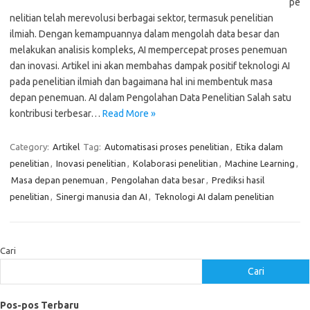
pe
nelitian telah merevolusi berbagai sektor, termasuk penelitian
ilmiah. Dengan kemampuannya dalam mengolah data besar dan
melakukan analisis kompleks, AI mempercepat proses penemuan
dan inovasi. Artikel ini akan membahas dampak positif teknologi AI
pada penelitian ilmiah dan bagaimana hal ini membentuk masa
depan penemuan. AI dalam Pengolahan Data Penelitian Salah satu
kontribusi terbesar…
Read More »
Category:
Artikel
Tag:
Automatisasi proses penelitian
,
Etika dalam
penelitian
,
Inovasi penelitian
,
Kolaborasi penelitian
,
Machine Learning
,
Masa depan penemuan
,
Pengolahan data besar
,
Prediksi hasil
penelitian
,
Sinergi manusia dan AI
,
Teknologi AI dalam penelitian
Cari
Cari
Pos-pos Terbaru