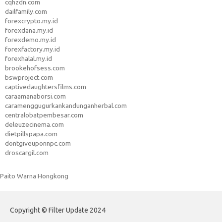
cqhzdn.com
dailfamily.com
forexcrypto.my.id
forexdana.my.id
forexdemo.my.id
forexfactory.my.id
forexhalal.my.id
brookehofsess.com
bswproject.com
captivedaughtersfilms.com
caraamanaborsi.com
caramenggugurkankandunganherbal.com
centralobatpembesar.com
deleuzecinema.com
dietpillspapa.com
dontgiveuponnpc.com
droscargil.com
Paito Warna Hongkong
Copyright © Filter Update 2024