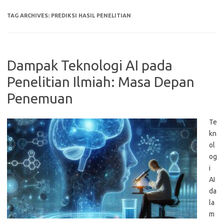
TAG ARCHIVES:
PREDIKSI HASIL PENELITIAN
Dampak Teknologi AI pada
Penelitian Ilmiah: Masa Depan
Penemuan
Te
kn
ol
og
i
AI
da
la
m