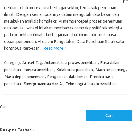
pe
nelitian telah merevolusi berbagai sektor, termasuk penelitian
ilmiah. Dengan kemampuannya dalam mengolah data besar dan
melakukan analisis kompleks, AI mempercepat proses penemuan
dan inovasi. Artikel ini akan membahas dampak positif teknologi AI
pada penelitian ilmiah dan bagaimana hal ini membentuk masa
depan penemuan. AI dalam Pengolahan Data Penelitian Salah satu
kontribusi terbesar…
Read More »
Category:
Artikel
Tag:
Automatisasi proses penelitian
,
Etika dalam
penelitian
,
Inovasi penelitian
,
Kolaborasi penelitian
,
Machine Learning
,
Masa depan penemuan
,
Pengolahan data besar
,
Prediksi hasil
penelitian
,
Sinergi manusia dan AI
,
Teknologi AI dalam penelitian
Cari
Cari
Pos-pos Terbaru