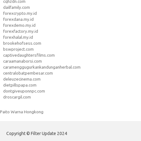
cqhzdn.com
dailfamily.com
forexcrypto.my.id
forexdana.my.id
forexdemo.my.id
forexfactory.my.id
forexhalal.my.id
brookehofsess.com
bswproject.com
captivedaughtersfilms.com
caraamanaborsi.com
caramenggugurkankandunganherbal.com
centralobatpembesar.com
deleuzecinema.com
dietpillspapa.com
dontgiveuponnpc.com
droscargil.com
Paito Warna Hongkong
Copyright © Filter Update 2024