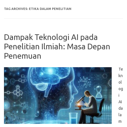
TAG ARCHIVES:
ETIKA DALAM PENELITIAN
Dampak Teknologi AI pada
Penelitian Ilmiah: Masa Depan
Penemuan
Te
kn
ol
og
i
AI
da
la
m