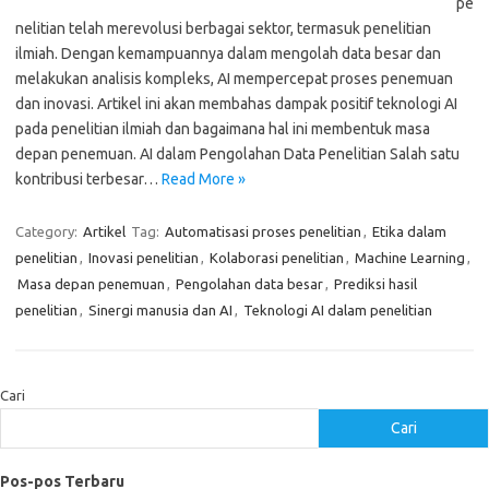
pe
nelitian telah merevolusi berbagai sektor, termasuk penelitian
ilmiah. Dengan kemampuannya dalam mengolah data besar dan
melakukan analisis kompleks, AI mempercepat proses penemuan
dan inovasi. Artikel ini akan membahas dampak positif teknologi AI
pada penelitian ilmiah dan bagaimana hal ini membentuk masa
depan penemuan. AI dalam Pengolahan Data Penelitian Salah satu
kontribusi terbesar…
Read More »
Category:
Artikel
Tag:
Automatisasi proses penelitian
,
Etika dalam
penelitian
,
Inovasi penelitian
,
Kolaborasi penelitian
,
Machine Learning
,
Masa depan penemuan
,
Pengolahan data besar
,
Prediksi hasil
penelitian
,
Sinergi manusia dan AI
,
Teknologi AI dalam penelitian
Cari
Cari
Pos-pos Terbaru