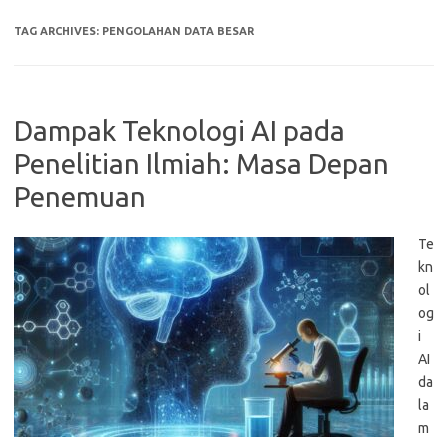
TAG ARCHIVES:
PENGOLAHAN DATA BESAR
Dampak Teknologi AI pada
Penelitian Ilmiah: Masa Depan
Penemuan
Te
kn
ol
og
i
AI
da
la
m