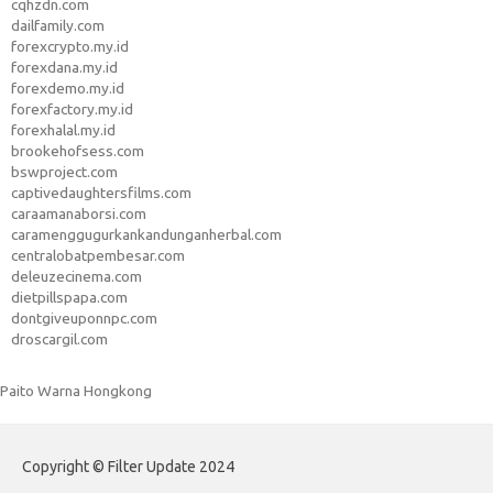
cqhzdn.com
dailfamily.com
forexcrypto.my.id
forexdana.my.id
forexdemo.my.id
forexfactory.my.id
forexhalal.my.id
brookehofsess.com
bswproject.com
captivedaughtersfilms.com
caraamanaborsi.com
caramenggugurkankandunganherbal.com
centralobatpembesar.com
deleuzecinema.com
dietpillspapa.com
dontgiveuponnpc.com
droscargil.com
Paito Warna Hongkong
Copyright © Filter Update 2024