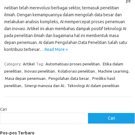
pe
nelitian telah merevolusi berbagai sektor, termasuk penelitian
ilmiah. Dengan kemampuannya dalam mengolah data besar dan
melakukan analisis kompleks, AI mempercepat proses penemuan
dan inovasi. Artikel ini akan membahas dampak positif teknologi AI
pada penelitian ilmiah dan bagaimana hal ini membentuk masa
depan penemuan. AI dalam Pengolahan Data Penelitian Salah satu
kontribusi terbesar…
Read More »
Category:
Artikel
Tag:
Automatisasi proses penelitian
,
Etika dalam
penelitian
,
Inovasi penelitian
,
Kolaborasi penelitian
,
Machine Learning
,
Masa depan penemuan
,
Pengolahan data besar
,
Prediksi hasil
penelitian
,
Sinergi manusia dan AI
,
Teknologi AI dalam penelitian
Cari
Cari
Pos-pos Terbaru