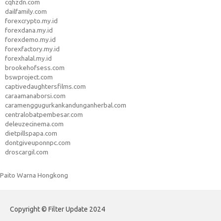
cqhzdn.com
dailfamily.com
forexcrypto.my.id
forexdana.my.id
forexdemo.my.id
forexfactory.my.id
forexhalal.my.id
brookehofsess.com
bswproject.com
captivedaughtersfilms.com
caraamanaborsi.com
caramenggugurkankandunganherbal.com
centralobatpembesar.com
deleuzecinema.com
dietpillspapa.com
dontgiveuponnpc.com
droscargil.com
Paito Warna Hongkong
Copyright © Filter Update 2024