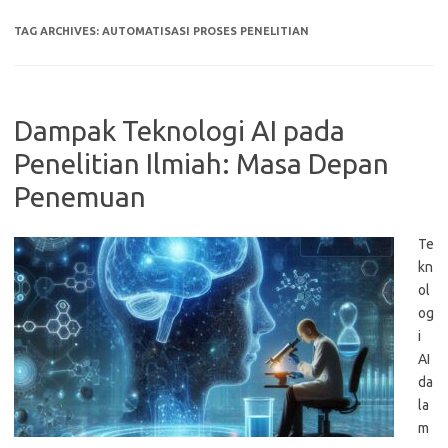
TAG ARCHIVES:
AUTOMATISASI PROSES PENELITIAN
Dampak Teknologi AI pada
Penelitian Ilmiah: Masa Depan
Penemuan
Te
kn
ol
og
i
AI
da
la
m