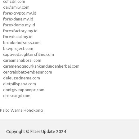
cqhzdn.com
dailfamily.com
forexcrypto.my.id
forexdana.my.id
forexdemo.my.id
forexfactory.my.id
forexhalal.my.id
brookehofsess.com
bswproject.com
captivedaughtersfilms.com
caraamanaborsi.com
caramenggugurkankandunganherbal.com
centralobatpembesar.com
deleuzecinema.com
dietpillspapa.com
dontgiveuponnpc.com
droscargil.com
Paito Warna Hongkong
Copyright © Filter Update 2024