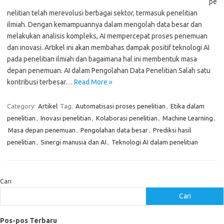
pe
nelitian telah merevolusi berbagai sektor, termasuk penelitian
ilmiah. Dengan kemampuannya dalam mengolah data besar dan
melakukan analisis kompleks, AI mempercepat proses penemuan
dan inovasi. Artikel ini akan membahas dampak positif teknologi AI
pada penelitian ilmiah dan bagaimana hal ini membentuk masa
depan penemuan. AI dalam Pengolahan Data Penelitian Salah satu
kontribusi terbesar…
Read More »
Category:
Artikel
Tag:
Automatisasi proses penelitian
,
Etika dalam
penelitian
,
Inovasi penelitian
,
Kolaborasi penelitian
,
Machine Learning
,
Masa depan penemuan
,
Pengolahan data besar
,
Prediksi hasil
penelitian
,
Sinergi manusia dan AI
,
Teknologi AI dalam penelitian
Cari
Cari
Pos-pos Terbaru