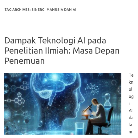
TAG ARCHIVES:
SINERGI MANUSIA DAN AI
Dampak Teknologi AI pada
Penelitian Ilmiah: Masa Depan
Penemuan
Te
kn
ol
og
i
AI
da
la
m