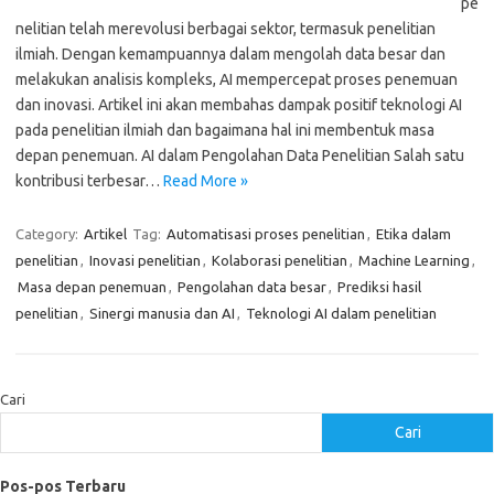
pe
nelitian telah merevolusi berbagai sektor, termasuk penelitian
ilmiah. Dengan kemampuannya dalam mengolah data besar dan
melakukan analisis kompleks, AI mempercepat proses penemuan
dan inovasi. Artikel ini akan membahas dampak positif teknologi AI
pada penelitian ilmiah dan bagaimana hal ini membentuk masa
depan penemuan. AI dalam Pengolahan Data Penelitian Salah satu
kontribusi terbesar…
Read More »
Category:
Artikel
Tag:
Automatisasi proses penelitian
,
Etika dalam
penelitian
,
Inovasi penelitian
,
Kolaborasi penelitian
,
Machine Learning
,
Masa depan penemuan
,
Pengolahan data besar
,
Prediksi hasil
penelitian
,
Sinergi manusia dan AI
,
Teknologi AI dalam penelitian
Cari
Cari
Pos-pos Terbaru