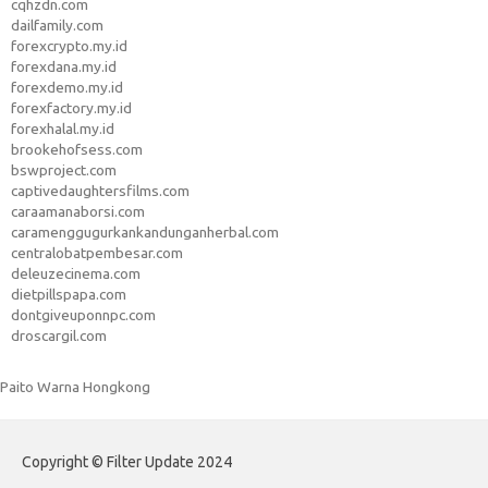
cqhzdn.com
dailfamily.com
forexcrypto.my.id
forexdana.my.id
forexdemo.my.id
forexfactory.my.id
forexhalal.my.id
brookehofsess.com
bswproject.com
captivedaughtersfilms.com
caraamanaborsi.com
caramenggugurkankandunganherbal.com
centralobatpembesar.com
deleuzecinema.com
dietpillspapa.com
dontgiveuponnpc.com
droscargil.com
Paito Warna Hongkong
Copyright © Filter Update 2024