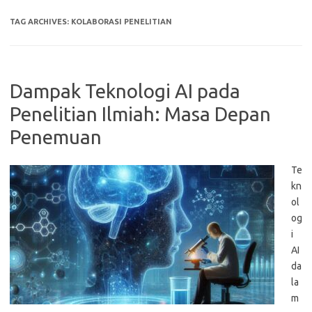
TAG ARCHIVES:
KOLABORASI PENELITIAN
Dampak Teknologi AI pada
Penelitian Ilmiah: Masa Depan
Penemuan
Te
kn
ol
og
i
AI
da
la
m