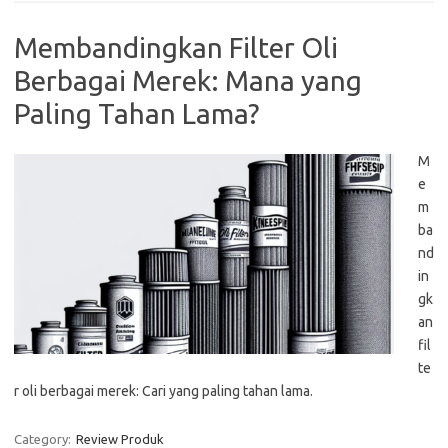
Membandingkan Filter Oli
Berbagai Merek: Mana yang
Paling Tahan Lama?
M
e
m
ba
nd
in
gk
an
fil
te
r oli berbagai merek: Cari yang paling tahan lama.
Category:
Review Produk