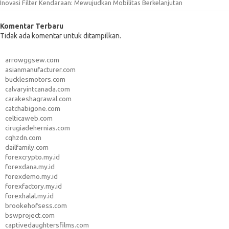
Inovasi Filter Kendaraan: Mewujudkan Mobilitas Berkelanjutan
Komentar Terbaru
Tidak ada komentar untuk ditampilkan.
arrowggsew.com
asianmanufacturer.com
bucklesmotors.com
calvaryintcanada.com
carakeshagrawal.com
catchabigone.com
celticaweb.com
cirugiadehernias.com
cqhzdn.com
dailfamily.com
forexcrypto.my.id
forexdana.my.id
forexdemo.my.id
forexfactory.my.id
forexhalal.my.id
brookehofsess.com
bswproject.com
captivedaughtersfilms.com