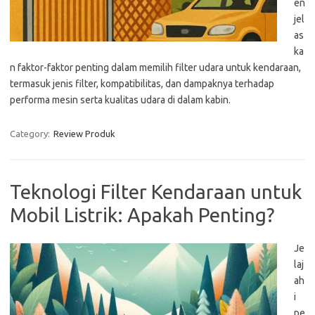
en
jel
as
ka
n faktor-faktor penting dalam memilih filter udara untuk kendaraan,
termasuk jenis filter, kompatibilitas, dan dampaknya terhadap
performa mesin serta kualitas udara di dalam kabin.
Category:
Review Produk
Teknologi Filter Kendaraan untuk
Mobil Listrik: Apakah Penting?
Je
laj
ah
i
pe