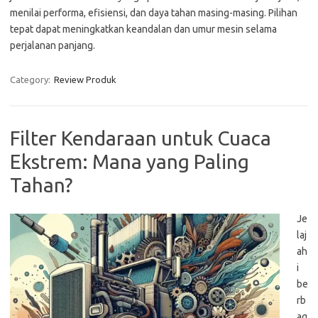
menilai performa, efisiensi, dan daya tahan masing-masing. Pilihan
tepat dapat meningkatkan keandalan dan umur mesin selama
perjalanan panjang.
Category:
Review Produk
Filter Kendaraan untuk Cuaca
Ekstrem: Mana yang Paling
Tahan?
Je
laj
ah
i
be
rb
ag