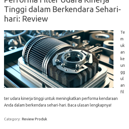
Tinggi dalam Berkendara Sehari-
hari: Review
Te
m
uk
an
ke
un
gg
ul
an
fil
ter udara kinerja tinggi untuk meningkatkan performa kendaraan
Anda dalam berkendara sehari-hari. Baca ulasan lengkapnya!
Category:
Review Produk