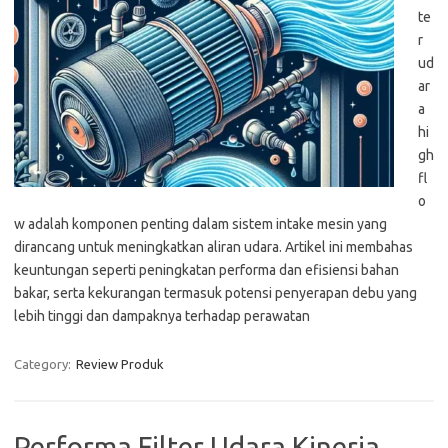
te
r
ud
ar
a
hi
gh
fl
o
w adalah komponen penting dalam sistem intake mesin yang
dirancang untuk meningkatkan aliran udara. Artikel ini membahas
keuntungan seperti peningkatan performa dan efisiensi bahan
bakar, serta kekurangan termasuk potensi penyerapan debu yang
lebih tinggi dan dampaknya terhadap perawatan
Category:
Review Produk
Performa Filter Udara Kinerja