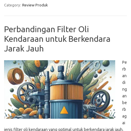
Category:
Review Produk
Perbandingan Filter Oli
Kendaraan untuk Berkendara
Jarak Jauh
Pe
rb
an
di
ng
an
be
rb
ag
ai
jenis filter oli kendaraan yang optimal untuk berkendara jarak jauh,