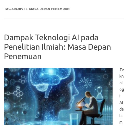
TAG ARCHIVES:
MASA DEPAN PENEMUAN
Dampak Teknologi AI pada
Penelitian Ilmiah: Masa Depan
Penemuan
Te
kn
ol
og
i
AI
da
la
m