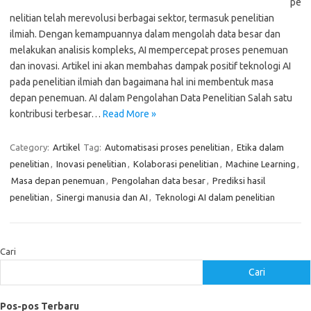
pe
nelitian telah merevolusi berbagai sektor, termasuk penelitian
ilmiah. Dengan kemampuannya dalam mengolah data besar dan
melakukan analisis kompleks, AI mempercepat proses penemuan
dan inovasi. Artikel ini akan membahas dampak positif teknologi AI
pada penelitian ilmiah dan bagaimana hal ini membentuk masa
depan penemuan. AI dalam Pengolahan Data Penelitian Salah satu
kontribusi terbesar…
Read More »
Category:
Artikel
Tag:
Automatisasi proses penelitian
,
Etika dalam
penelitian
,
Inovasi penelitian
,
Kolaborasi penelitian
,
Machine Learning
,
Masa depan penemuan
,
Pengolahan data besar
,
Prediksi hasil
penelitian
,
Sinergi manusia dan AI
,
Teknologi AI dalam penelitian
Cari
Cari
Pos-pos Terbaru