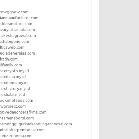
rrowggsew.com
ianmanufacturer.com
ucklesmotors.com
lvaryintcanada.com
arakeshagrawal.com
tchabigone.com
lticaweb.com
rugiadehernias.com
qhzdn.com
ilfamily.com
rexcrypto.my.id
rexdana.my.id
orexdemo.my.id
rexfactory.my.id
rexhalal.my.id
rookehofsess.com
swproject.com
ptivedaughtersfilms.com
araamanaborsi.com
aramenggugurkankandunganherbal.com
entralobatpembesar.com
eleuzecinema.com