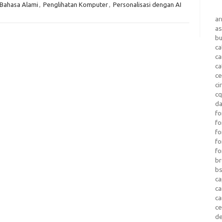
Bahasa Alami
,
Penglihatan Komputer
,
Personalisasi dengan AI
a
as
b
ca
c
ca
ce
ci
c
da
fo
fo
f
fo
fo
b
b
ca
c
c
c
d