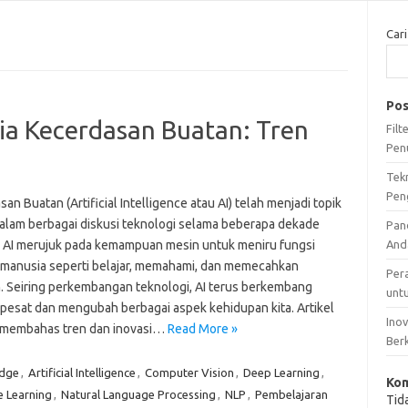
Cari
Pos
a Kecerdasan Buatan: Tren
Fil
Pen
Tek
Pen
an Buatan (Artificial Intelligence atau AI) telah menjadi topik
alam berbagai diskusi teknologi selama beberapa dekade
Pan
r. AI merujuk pada kemampuan mesin untuk meniru fungsi
And
f manusia seperti belajar, memahami, dan memecahkan
Per
. Seiring perkembangan teknologi, AI terus berkembang
unt
pesat dan mengubah berbagai aspek kehidupan kita. Artikel
Ino
n membahas tren dan inovasi…
Read More »
Ber
Edge
,
Artificial Intelligence
,
Computer Vision
,
Deep Learning
,
Kom
 Learning
,
Natural Language Processing
,
NLP
,
Pembelajaran
Tid