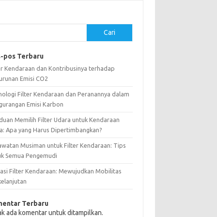
Cari
-pos Terbaru
ter Kendaraan dan Kontribusinya terhadap
urunan Emisi CO2
nologi Filter Kendaraan dan Peranannya dalam
gurangan Emisi Karbon
duan Memilih Filter Udara untuk Kendaraan
a: Apa yang Harus Dipertimbangkan?
awatan Musiman untuk Filter Kendaraan: Tips
uk Semua Pengemudi
vasi Filter Kendaraan: Mewujudkan Mobilitas
kelanjutan
entar Terbaru
ak ada komentar untuk ditampilkan.