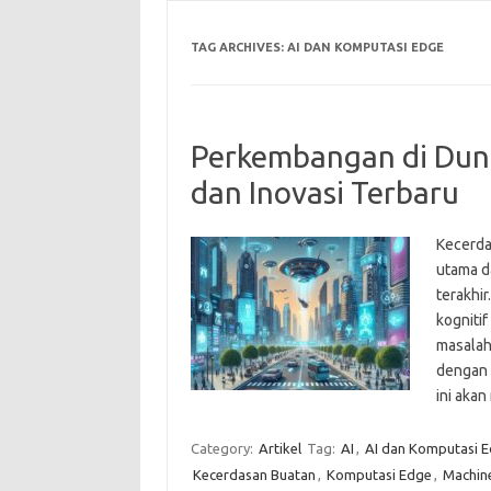
TAG ARCHIVES:
AI DAN KOMPUTASI EDGE
Perkembangan di Duni
dan Inovasi Terbaru
Kecerdas
utama d
terakhi
kogniti
masalah
dengan 
ini aka
Category:
Artikel
Tag:
AI
,
AI dan Komputasi 
Kecerdasan Buatan
,
Komputasi Edge
,
Machine