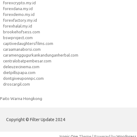
forexcrypto.my.id
forexdana.my.id
forexdemo.my.id
forexfactory.my.id
forexhalal.my.id
brookehofsess.com
bswproject.com
captivedaughtersfilms.com
caraamanaborsi.com
caramenggugurkankandunganherbal.com
centralobatpembesar.com
deleuzecinema.com
dietpillspapa.com
dontgiveuponnpc.com
droscargil.com
Paito Warna Hongkong
Copyright © Filter Update 2024
Iconic One
Theme | Powered by
Wordpress