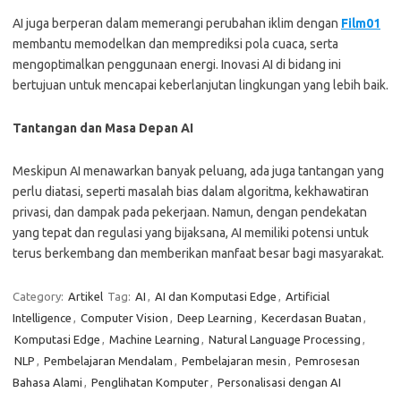
AI juga berperan dalam memerangi perubahan iklim dengan
Film01
membantu memodelkan dan memprediksi pola cuaca, serta
mengoptimalkan penggunaan energi. Inovasi AI di bidang ini
bertujuan untuk mencapai keberlanjutan lingkungan yang lebih baik.
Tantangan dan Masa Depan AI
Meskipun AI menawarkan banyak peluang, ada juga tantangan yang
perlu diatasi, seperti masalah bias dalam algoritma, kekhawatiran
privasi, dan dampak pada pekerjaan. Namun, dengan pendekatan
yang tepat dan regulasi yang bijaksana, AI memiliki potensi untuk
terus berkembang dan memberikan manfaat besar bagi masyarakat.
Category:
Artikel
Tag:
AI
,
AI dan Komputasi Edge
,
Artificial
Intelligence
,
Computer Vision
,
Deep Learning
,
Kecerdasan Buatan
,
Komputasi Edge
,
Machine Learning
,
Natural Language Processing
,
NLP
,
Pembelajaran Mendalam
,
Pembelajaran mesin
,
Pemrosesan
Bahasa Alami
,
Penglihatan Komputer
,
Personalisasi dengan AI