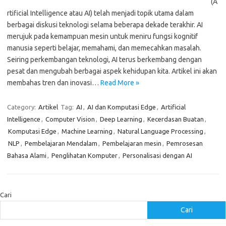
(A
rtificial Intelligence atau AI) telah menjadi topik utama dalam
berbagai diskusi teknologi selama beberapa dekade terakhir. AI
merujuk pada kemampuan mesin untuk meniru fungsi kognitif
manusia seperti belajar, memahami, dan memecahkan masalah.
Seiring perkembangan teknologi, AI terus berkembang dengan
pesat dan mengubah berbagai aspek kehidupan kita. Artikel ini akan
membahas tren dan inovasi…
Read More »
Category:
Artikel
Tag:
AI
,
AI dan Komputasi Edge
,
Artificial
Intelligence
,
Computer Vision
,
Deep Learning
,
Kecerdasan Buatan
,
Komputasi Edge
,
Machine Learning
,
Natural Language Processing
,
NLP
,
Pembelajaran Mendalam
,
Pembelajaran mesin
,
Pemrosesan
Bahasa Alami
,
Penglihatan Komputer
,
Personalisasi dengan AI
Cari
Cari