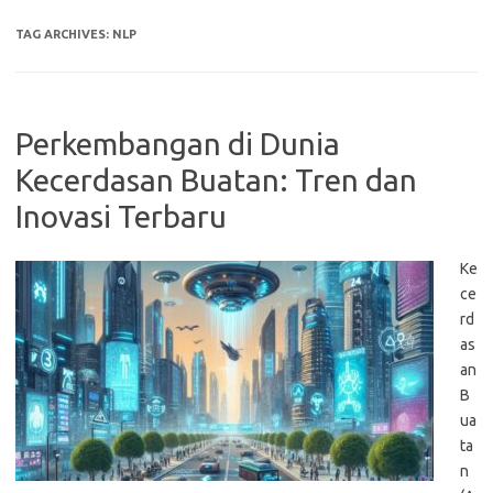
TAG ARCHIVES:
NLP
Perkembangan di Dunia
Kecerdasan Buatan: Tren dan
Inovasi Terbaru
Ke
ce
rd
as
an
B
ua
ta
n