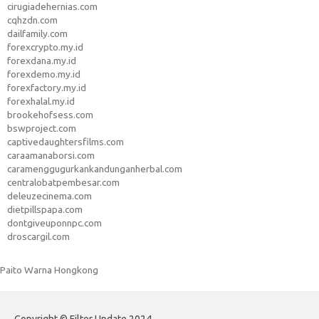
cirugiadehernias.com
cqhzdn.com
dailfamily.com
forexcrypto.my.id
forexdana.my.id
forexdemo.my.id
forexfactory.my.id
forexhalal.my.id
brookehofsess.com
bswproject.com
captivedaughtersfilms.com
caraamanaborsi.com
caramenggugurkankandunganherbal.com
centralobatpembesar.com
deleuzecinema.com
dietpillspapa.com
dontgiveuponnpc.com
droscargil.com
Paito Warna Hongkong