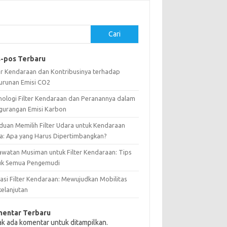
Cari
-pos Terbaru
ter Kendaraan dan Kontribusinya terhadap
urunan Emisi CO2
nologi Filter Kendaraan dan Peranannya dalam
gurangan Emisi Karbon
duan Memilih Filter Udara untuk Kendaraan
a: Apa yang Harus Dipertimbangkan?
awatan Musiman untuk Filter Kendaraan: Tips
uk Semua Pengemudi
vasi Filter Kendaraan: Mewujudkan Mobilitas
kelanjutan
entar Terbaru
ak ada komentar untuk ditampilkan.