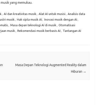
n musik yang memukau.
k
,
AI dan kreativitas musik
,
Alat AI untuk musisi
,
Analisis data
ustri musik
,
Hak cipta musik AI
,
Inovasi musik dengan AI
,
omatis
,
Masa depan teknologi AI di musik
,
Otomatisasi
rjaan musik
,
Rekomendasi musik berbasis AI
,
Tantangan AI
on
Masa Depan Teknologi Augmented Reality dalam
Hiburan
→