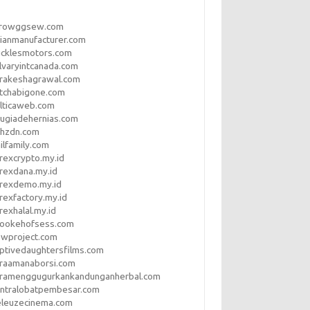
rrowggsew.com
ianmanufacturer.com
ucklesmotors.com
lvaryintcanada.com
arakeshagrawal.com
tchabigone.com
lticaweb.com
rugiadehernias.com
qhzdn.com
ilfamily.com
rexcrypto.my.id
rexdana.my.id
orexdemo.my.id
rexfactory.my.id
rexhalal.my.id
rookehofsess.com
swproject.com
ptivedaughtersfilms.com
araamanaborsi.com
aramenggugurkankandunganherbal.com
entralobatpembesar.com
eleuzecinema.com