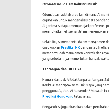
Otomatisasi dalam Industri Musik
Otomatisasi adalah area lain di mana AI memi
digunakan untuk menganalisis data pendeng
Algoritma AI dapat mempelajari preferensi 
meningkatkan efisiensi dalam menemukan au
Selain itu, AI membantu dalam manajemen da
dijadwalkan
Prediksi HK
dengan lebih efisi
mempermudah manajemen kontrak dan royal
yang sebelumnya memerlukan banyak waktu
Tantangan dan Isu Etika
Namun, dampak AI tidak tanpa tantangan. Sal
Ketika AI menciptakan musik, siapa yang berh
pengguna AI, atau AI itu sendiri? Masalah ini
Prediksi Hongkong
tetap jelas.
Pengaruh AI juga dirasakan dalam perubahan 