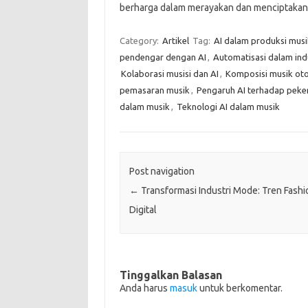
berharga dalam merayakan dan menciptaka
Category:
Artikel
Tag:
AI dalam produksi musi
pendengar dengan AI
,
Automatisasi dalam ind
Kolaborasi musisi dan AI
,
Komposisi musik ot
pemasaran musik
,
Pengaruh AI terhadap peke
dalam musik
,
Teknologi AI dalam musik
Post navigation
←
Transformasi Industri Mode: Tren Fashi
Digital
Tinggalkan Balasan
Anda harus
masuk
untuk berkomentar.