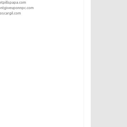
etpillspapa.com
ontgiveuponnpc.com
oscargil.com