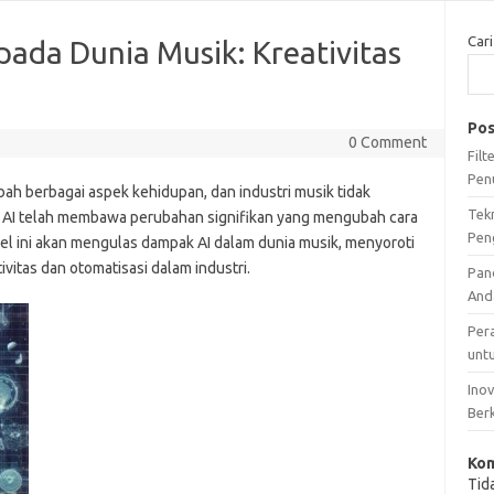
Cari
ada Dunia Musik: Kreativitas
Pos
0 Comment
Fil
Pen
h berbagai aspek kehidupan, dan industri musik tidak
Tek
si, AI telah membawa perubahan signifikan yang mengubah cara
Pen
el ini akan mengulas dampak AI dalam dunia musik, menyoroti
vitas dan otomatisasi dalam industri.
Pan
And
Per
unt
Ino
Ber
Kom
Tid