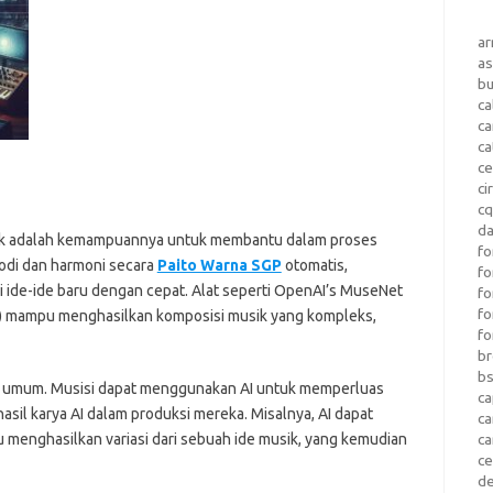
a
as
b
ca
c
ca
ce
ci
c
da
usik adalah kemampuannya untuk membantu dalam proses
fo
odi dan harmoni secara
Paito Warna SGP
otomatis,
fo
ide-ide baru dengan cepat. Alat seperti OpenAI’s MuseNet
f
fo
tist) mampu menghasilkan komposisi musik yang kompleks,
fo
b
b
kin umum. Musisi dapat menggunakan AI untuk memperluas
ca
asil karya AI dalam produksi mereka. Misalnya, AI dapat
c
 menghasilkan variasi dari sebuah ide musik, yang kemudian
c
c
d