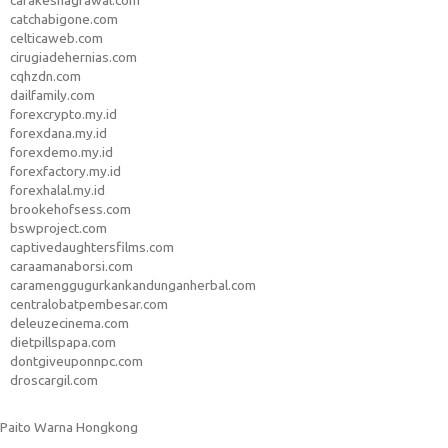
carakeshagrawal.com
catchabigone.com
celticaweb.com
cirugiadehernias.com
cqhzdn.com
dailfamily.com
forexcrypto.my.id
forexdana.my.id
forexdemo.my.id
forexfactory.my.id
forexhalal.my.id
brookehofsess.com
bswproject.com
captivedaughtersfilms.com
caraamanaborsi.com
caramenggugurkankandunganherbal.com
centralobatpembesar.com
deleuzecinema.com
dietpillspapa.com
dontgiveuponnpc.com
droscargil.com
Paito Warna Hongkong