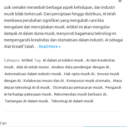
m
usik semakin merambah berbagai aspek kehidupan, dan industri
musik tidak terkecuali. Dari penciptaan hingga distribusi, AI telah
membawa perubahan signifikan yang mengubah cara kita
mengalami dan menciptakan musik. Artikel ini akan mengulas
dampak AI dalam dunia musik, menyoroti bagaimana teknologi ini
mempengaruhi kreativitas dan otomatisasi dalam industri. AI sebagai
Alat Kreatif Salah…
Read More »
Category:
Artikel
Tag:
AI dalam produksi musik
,
AI dan kreativitas
musik
,
Alat AI untuk musisi
,
Analisis data pendengar dengan AI
,
Automatisasi dalam industri musik
,
Hak cipta musik AI
,
Inovasi musik
dengan AI
,
Kolaborasi musisi dan AI
,
Komposisi musik otomatis
,
Masa
depan teknologi AI di musik
,
Otomatisasi pemasaran musik
,
Pengaruh
AI terhadap pekerjaan musik
,
Rekomendasi musik berbasis AI
,
Tantangan AI dalam musik
,
Teknologi AI dalam musik
Cari