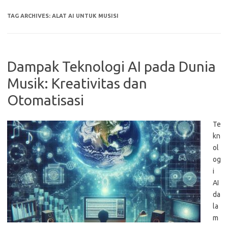
TAG ARCHIVES:
ALAT AI UNTUK MUSISI
Dampak Teknologi AI pada Dunia
Musik: Kreativitas dan
Otomatisasi
Te
kn
ol
og
i
AI
da
la
m