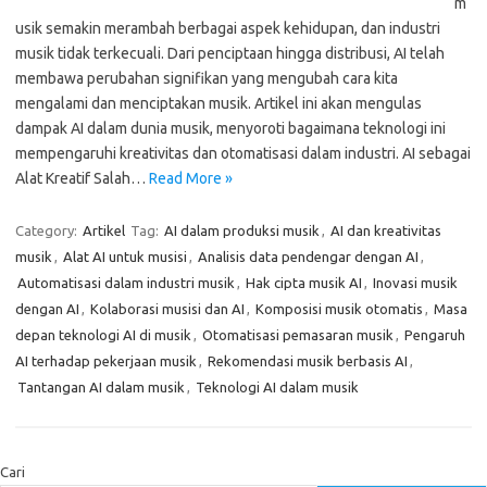
m
usik semakin merambah berbagai aspek kehidupan, dan industri
musik tidak terkecuali. Dari penciptaan hingga distribusi, AI telah
membawa perubahan signifikan yang mengubah cara kita
mengalami dan menciptakan musik. Artikel ini akan mengulas
dampak AI dalam dunia musik, menyoroti bagaimana teknologi ini
mempengaruhi kreativitas dan otomatisasi dalam industri. AI sebagai
Alat Kreatif Salah…
Read More »
Category:
Artikel
Tag:
AI dalam produksi musik
,
AI dan kreativitas
musik
,
Alat AI untuk musisi
,
Analisis data pendengar dengan AI
,
Automatisasi dalam industri musik
,
Hak cipta musik AI
,
Inovasi musik
dengan AI
,
Kolaborasi musisi dan AI
,
Komposisi musik otomatis
,
Masa
depan teknologi AI di musik
,
Otomatisasi pemasaran musik
,
Pengaruh
AI terhadap pekerjaan musik
,
Rekomendasi musik berbasis AI
,
Tantangan AI dalam musik
,
Teknologi AI dalam musik
Cari