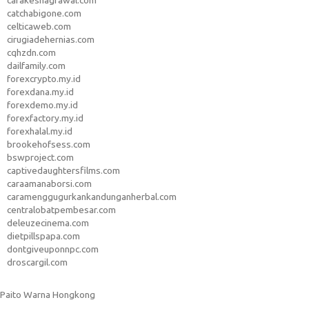
carakeshagrawal.com
catchabigone.com
celticaweb.com
cirugiadehernias.com
cqhzdn.com
dailfamily.com
forexcrypto.my.id
forexdana.my.id
forexdemo.my.id
forexfactory.my.id
forexhalal.my.id
brookehofsess.com
bswproject.com
captivedaughtersfilms.com
caraamanaborsi.com
caramenggugurkankandunganherbal.com
centralobatpembesar.com
deleuzecinema.com
dietpillspapa.com
dontgiveuponnpc.com
droscargil.com
Paito Warna Hongkong