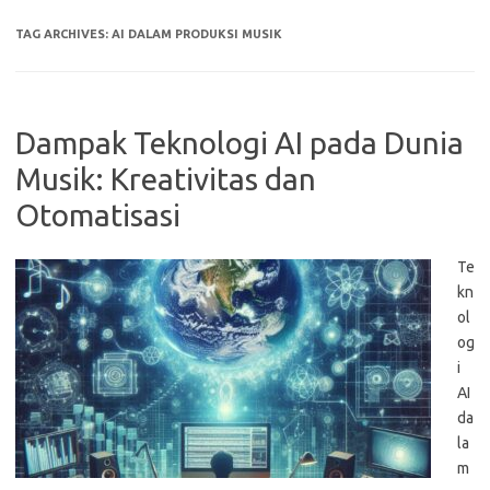
TAG ARCHIVES:
AI DALAM PRODUKSI MUSIK
Dampak Teknologi AI pada Dunia
Musik: Kreativitas dan
Otomatisasi
Te
kn
ol
og
i
AI
da
la
m