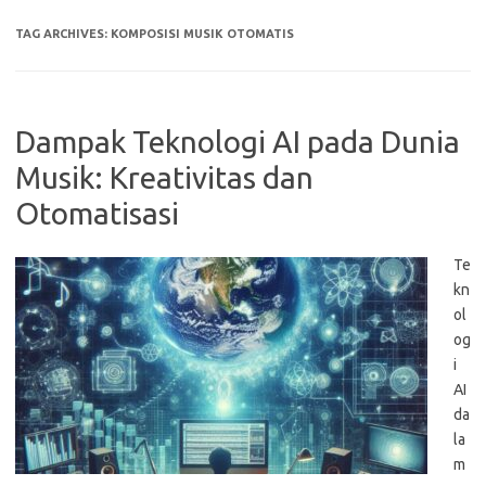
TAG ARCHIVES:
KOMPOSISI MUSIK OTOMATIS
Dampak Teknologi AI pada Dunia
Musik: Kreativitas dan
Otomatisasi
Te
kn
ol
og
i
AI
da
la
m