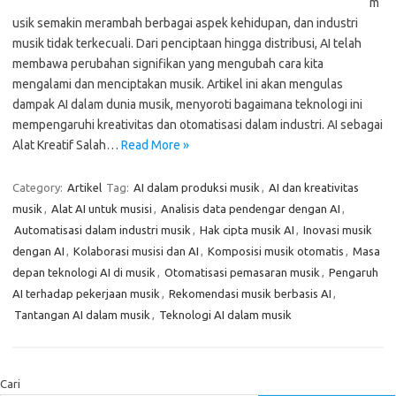
m
usik semakin merambah berbagai aspek kehidupan, dan industri
musik tidak terkecuali. Dari penciptaan hingga distribusi, AI telah
membawa perubahan signifikan yang mengubah cara kita
mengalami dan menciptakan musik. Artikel ini akan mengulas
dampak AI dalam dunia musik, menyoroti bagaimana teknologi ini
mempengaruhi kreativitas dan otomatisasi dalam industri. AI sebagai
Alat Kreatif Salah…
Read More »
Category:
Artikel
Tag:
AI dalam produksi musik
,
AI dan kreativitas
musik
,
Alat AI untuk musisi
,
Analisis data pendengar dengan AI
,
Automatisasi dalam industri musik
,
Hak cipta musik AI
,
Inovasi musik
dengan AI
,
Kolaborasi musisi dan AI
,
Komposisi musik otomatis
,
Masa
depan teknologi AI di musik
,
Otomatisasi pemasaran musik
,
Pengaruh
AI terhadap pekerjaan musik
,
Rekomendasi musik berbasis AI
,
Tantangan AI dalam musik
,
Teknologi AI dalam musik
Cari