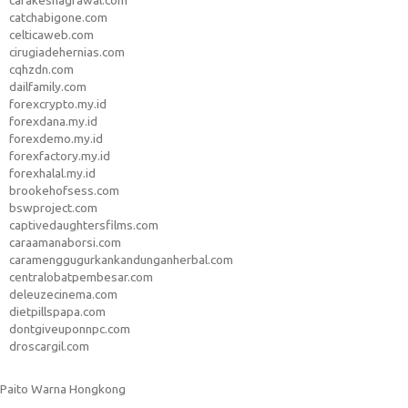
carakeshagrawal.com
catchabigone.com
celticaweb.com
cirugiadehernias.com
cqhzdn.com
dailfamily.com
forexcrypto.my.id
forexdana.my.id
forexdemo.my.id
forexfactory.my.id
forexhalal.my.id
brookehofsess.com
bswproject.com
captivedaughtersfilms.com
caraamanaborsi.com
caramenggugurkankandunganherbal.com
centralobatpembesar.com
deleuzecinema.com
dietpillspapa.com
dontgiveuponnpc.com
droscargil.com
Paito Warna Hongkong