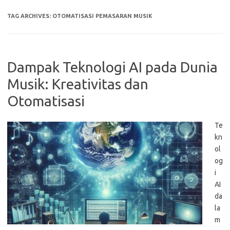
TAG ARCHIVES:
OTOMATISASI PEMASARAN MUSIK
Dampak Teknologi AI pada Dunia
Musik: Kreativitas dan
Otomatisasi
Te
kn
ol
og
i
AI
da
la
m