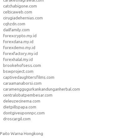
carakeshagrawal.com
catchabigone.com
celticaweb.com
cirugiadehernias.com
cqhzdn.com
dailfamily.com
forexcrypto.my.id
forexdana.my.id
forexdemo.my.id
forexfactory.my.id
forexhalal.my.id
brookehofsess.com
bswproject.com
captivedaughtersfilms.com
caraamanaborsi.com
caramenggugurkankandunganherbal.com
centralobatpembesar.com
deleuzecinema.com
dietpillspapa.com
dontgiveuponnpc.com
droscargil.com
Paito Warna Hongkong