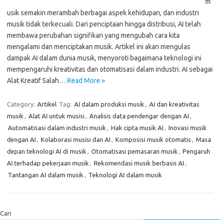
m
usik semakin merambah berbagai aspek kehidupan, dan industri
musik tidak terkecuali. Dari penciptaan hingga distribusi, AI telah
membawa perubahan signifikan yang mengubah cara kita
mengalami dan menciptakan musik. Artikel ini akan mengulas
dampak AI dalam dunia musik, menyoroti bagaimana teknologi ini
mempengaruhi kreativitas dan otomatisasi dalam industri. AI sebagai
Alat Kreatif Salah…
Read More »
Category:
Artikel
Tag:
AI dalam produksi musik
,
AI dan kreativitas
musik
,
Alat AI untuk musisi
,
Analisis data pendengar dengan AI
,
Automatisasi dalam industri musik
,
Hak cipta musik AI
,
Inovasi musik
dengan AI
,
Kolaborasi musisi dan AI
,
Komposisi musik otomatis
,
Masa
depan teknologi AI di musik
,
Otomatisasi pemasaran musik
,
Pengaruh
AI terhadap pekerjaan musik
,
Rekomendasi musik berbasis AI
,
Tantangan AI dalam musik
,
Teknologi AI dalam musik
Cari