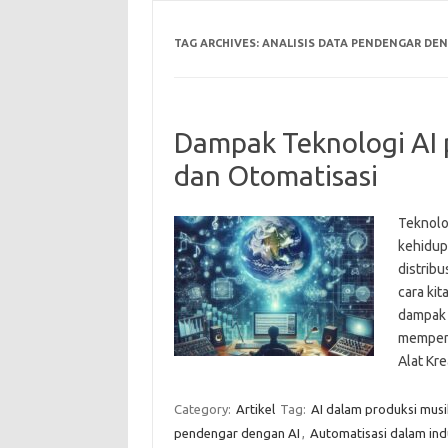
TAG ARCHIVES:
ANALISIS DATA PENDENGAR DEN
Dampak Teknologi AI p
dan Otomatisasi
Teknolo
kehidupa
distrib
cara ki
dampak 
mempenga
Alat Kr
Category:
Artikel
Tag:
AI dalam produksi musi
pendengar dengan AI
,
Automatisasi dalam ind