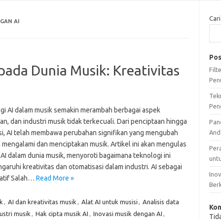
Cari
GAN AI
Pos
ada Dunia Musik: Kreativitas
Fil
Pen
Tek
Pen
gi AI dalam musik semakin merambah berbagai aspek
n, dan industri musik tidak terkecuali. Dari penciptaan hingga
Pan
usi, AI telah membawa perubahan signifikan yang mengubah
And
ta mengalami dan menciptakan musik. Artikel ini akan mengulas
Per
AI dalam dunia musik, menyoroti bagaimana teknologi ini
unt
ruhi kreativitas dan otomatisasi dalam industri. AI sebagai
Ino
eatif Salah…
Read More »
Ber
k
,
AI dan kreativitas musik
,
Alat AI untuk musisi
,
Analisis data
Kom
ustri musik
,
Hak cipta musik AI
,
Inovasi musik dengan AI
,
Tid