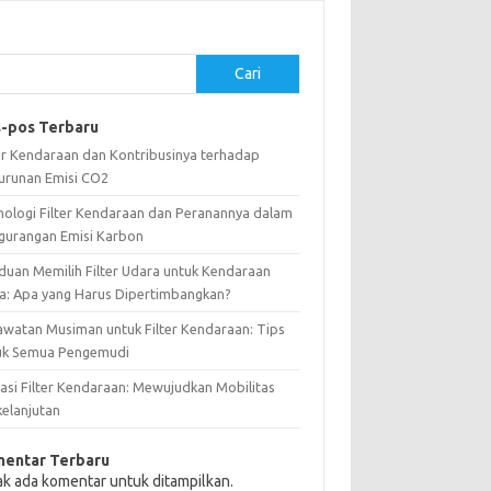
Cari
-pos Terbaru
ter Kendaraan dan Kontribusinya terhadap
urunan Emisi CO2
nologi Filter Kendaraan dan Peranannya dalam
gurangan Emisi Karbon
duan Memilih Filter Udara untuk Kendaraan
a: Apa yang Harus Dipertimbangkan?
awatan Musiman untuk Filter Kendaraan: Tips
uk Semua Pengemudi
vasi Filter Kendaraan: Mewujudkan Mobilitas
kelanjutan
entar Terbaru
ak ada komentar untuk ditampilkan.