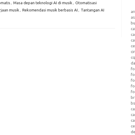
omatis
,
Masa depan teknologi AI di musik
,
Otomatisasi
rjaan musik
,
Rekomendasi musik berbasis AI
,
Tantangan AI
a
as
b
ca
c
ca
ce
ci
c
da
fo
fo
f
fo
fo
b
b
ca
c
c
c
d