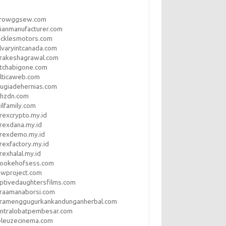
rrowggsew.com
ianmanufacturer.com
ucklesmotors.com
lvaryintcanada.com
arakeshagrawal.com
tchabigone.com
lticaweb.com
rugiadehernias.com
qhzdn.com
ilfamily.com
rexcrypto.my.id
rexdana.my.id
orexdemo.my.id
rexfactory.my.id
rexhalal.my.id
rookehofsess.com
swproject.com
ptivedaughtersfilms.com
araamanaborsi.com
aramenggugurkankandunganherbal.com
entralobatpembesar.com
eleuzecinema.com