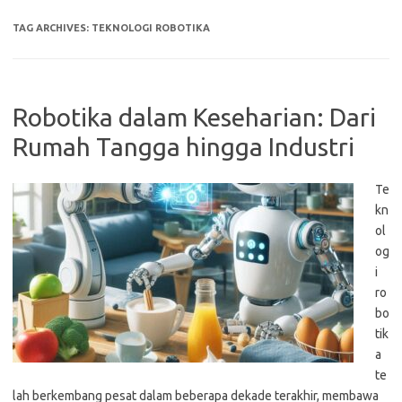
TAG ARCHIVES:
TEKNOLOGI ROBOTIKA
Robotika dalam Keseharian: Dari
Rumah Tangga hingga Industri
Te
kn
ol
og
i
ro
bo
tik
a
te
lah berkembang pesat dalam beberapa dekade terakhir, membawa