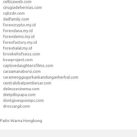
celticaweb.com
cirugiadehernias.com
cqhzdn.com
dailfamily.com
forexcrypto.my.id
forexdana.my.id
forexdemo.my.id
forexfactory.my.id
forexhalal.my.id
brookehofsess.com
bswproject.com
captivedaughtersfilms.com
caraamanaborsi.com
caramenggugurkankandunganherbal.com
centralobatpembesar.com
deleuzecinema.com
dietpillspapa.com
dontgiveuponnpc.com
droscargil.com
Paito Warna Hongkong