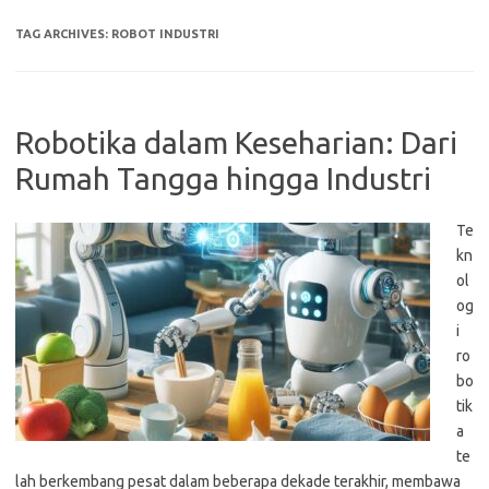
TAG ARCHIVES:
ROBOT INDUSTRI
Robotika dalam Keseharian: Dari
Rumah Tangga hingga Industri
Te
kn
ol
og
i
ro
bo
tik
a
te
lah berkembang pesat dalam beberapa dekade terakhir, membawa