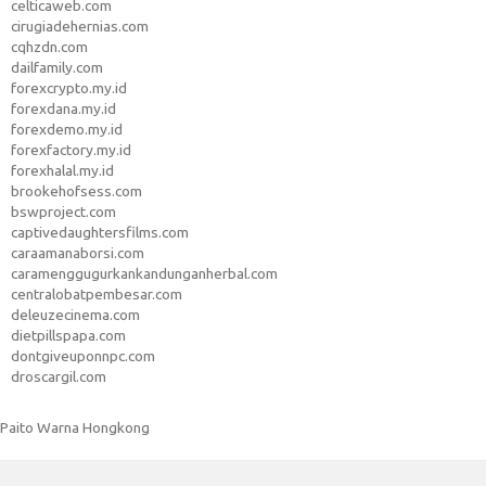
celticaweb.com
cirugiadehernias.com
cqhzdn.com
dailfamily.com
forexcrypto.my.id
forexdana.my.id
forexdemo.my.id
forexfactory.my.id
forexhalal.my.id
brookehofsess.com
bswproject.com
captivedaughtersfilms.com
caraamanaborsi.com
caramenggugurkankandunganherbal.com
centralobatpembesar.com
deleuzecinema.com
dietpillspapa.com
dontgiveuponnpc.com
droscargil.com
Paito Warna Hongkong