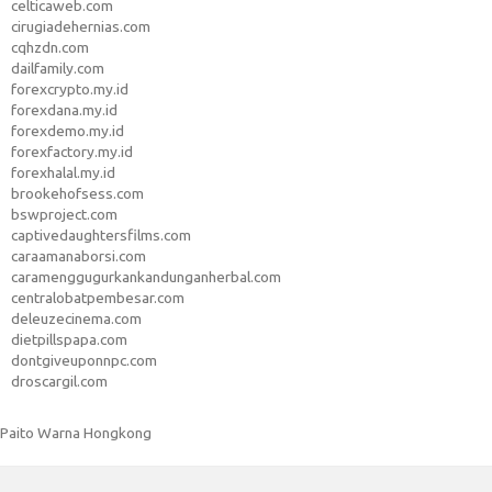
celticaweb.com
cirugiadehernias.com
cqhzdn.com
dailfamily.com
forexcrypto.my.id
forexdana.my.id
forexdemo.my.id
forexfactory.my.id
forexhalal.my.id
brookehofsess.com
bswproject.com
captivedaughtersfilms.com
caraamanaborsi.com
caramenggugurkankandunganherbal.com
centralobatpembesar.com
deleuzecinema.com
dietpillspapa.com
dontgiveuponnpc.com
droscargil.com
Paito Warna Hongkong