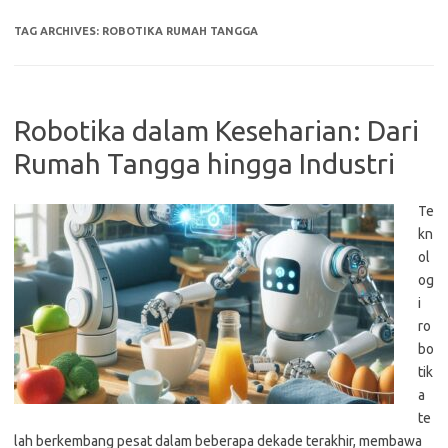
TAG ARCHIVES:
ROBOTIKA RUMAH TANGGA
Robotika dalam Keseharian: Dari
Rumah Tangga hingga Industri
Te
kn
ol
og
i
ro
bo
tik
a
te
lah berkembang pesat dalam beberapa dekade terakhir, membawa