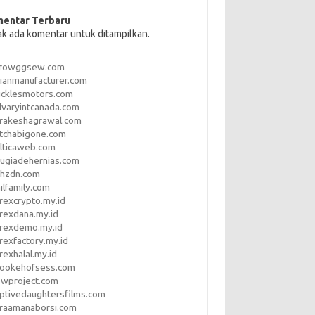
entar Terbaru
ak ada komentar untuk ditampilkan.
rrowggsew.com
ianmanufacturer.com
ucklesmotors.com
lvaryintcanada.com
arakeshagrawal.com
tchabigone.com
lticaweb.com
rugiadehernias.com
qhzdn.com
ilfamily.com
rexcrypto.my.id
rexdana.my.id
orexdemo.my.id
rexfactory.my.id
rexhalal.my.id
rookehofsess.com
swproject.com
ptivedaughtersfilms.com
araamanaborsi.com