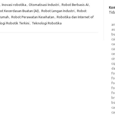
,
Inovasi robotika
,
Otomatisasi Industri
,
Robot Berbasis AI
,
Kom
ot Kecerdasan Buatan (AI)
,
Robot Lengan Industri
,
Robot
Tid
Rumah
,
Robot Perawatan Kesehatan
,
Robotika dan Internet of
ogi Robotik Terkini
,
Teknologi Robotika
a
as
b
ca
c
ca
ce
ci
c
da
fo
fo
f
fo
fo
b
b
ca
c