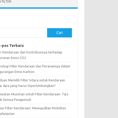
 FILTER
Cari
-pos Terbaru
ter Kendaraan dan Kontribusinya terhadap
urunan Emisi CO2
nologi Filter Kendaraan dan Peranannya dalam
gurangan Emisi Karbon
duan Memilih Filter Udara untuk Kendaraan
a: Apa yang Harus Dipertimbangkan?
awatan Musiman untuk Filter Kendaraan: Tips
uk Semua Pengemudi
vasi Filter Kendaraan: Mewujudkan Mobilitas
kelanjutan