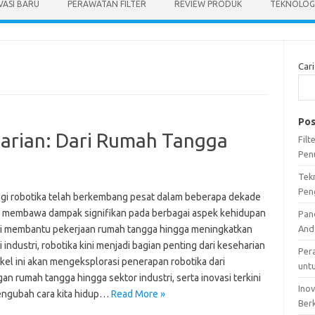
VASI BARU
PERAWATAN FILTER
REVIEW PRODUK
TEKNOLOGI
Cari
Pos
arian: Dari Rumah Tangga
Fil
Pen
Tek
Pen
gi robotika telah berkembang pesat dalam beberapa dekade
r, membawa dampak signifikan pada berbagai aspek kehidupan
Pan
ari membantu pekerjaan rumah tangga hingga meningkatkan
And
i industri, robotika kini menjadi bagian penting dari keseharian
Per
tikel ini akan mengeksplorasi penerapan robotika dari
unt
an rumah tangga hingga sektor industri, serta inovasi terkini
Ino
ngubah cara kita hidup…
Read More »
Ber