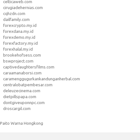
celticaweb.com
cirugiadehernias.com
cqhzdn.com
dailfamily.com
forexcrypto.my.id
forexdana.my.id
forexdemo.my.id
forexfactory.my.id
forexhalal.my.id
brookehofsess.com
bswproject.com
captivedaughtersfilms.com
caraamanaborsi.com
caramenggugurkankandunganherbal.com
centralobatpembesar.com
deleuzecinema.com
dietpillspapa.com
dontgiveuponnpc.com
droscargil.com
Paito Warna Hongkong