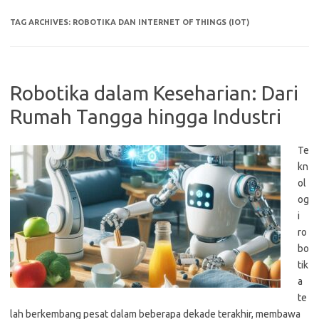
TAG ARCHIVES:
ROBOTIKA DAN INTERNET OF THINGS (IOT)
Robotika dalam Keseharian: Dari
Rumah Tangga hingga Industri
Te
kn
ol
og
i
ro
bo
tik
a
te
lah berkembang pesat dalam beberapa dekade terakhir, membawa