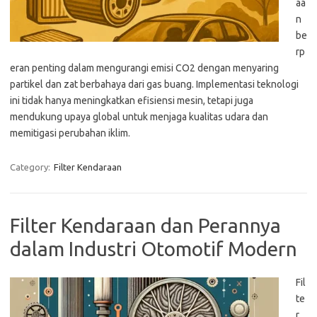
aa
n
be
rp
eran penting dalam mengurangi emisi CO2 dengan menyaring
partikel dan zat berbahaya dari gas buang. Implementasi teknologi
ini tidak hanya meningkatkan efisiensi mesin, tetapi juga
mendukung upaya global untuk menjaga kualitas udara dan
memitigasi perubahan iklim.
Category:
Filter Kendaraan
Filter Kendaraan dan Perannya
dalam Industri Otomotif Modern
Fil
te
r