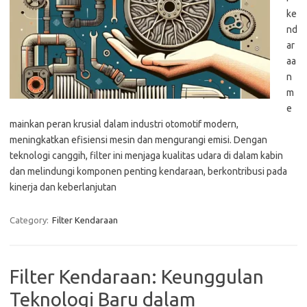
ke
nd
ar
aa
n
m
e
mainkan peran krusial dalam industri otomotif modern,
meningkatkan efisiensi mesin dan mengurangi emisi. Dengan
teknologi canggih, filter ini menjaga kualitas udara di dalam kabin
dan melindungi komponen penting kendaraan, berkontribusi pada
kinerja dan keberlanjutan
Category:
Filter Kendaraan
Filter Kendaraan: Keunggulan
Teknologi Baru dalam