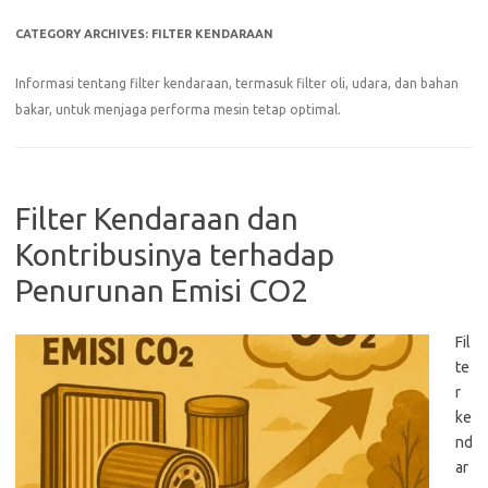
CATEGORY ARCHIVES:
FILTER KENDARAAN
Informasi tentang filter kendaraan, termasuk filter oli, udara, dan bahan
bakar, untuk menjaga performa mesin tetap optimal.
Filter Kendaraan dan
Kontribusinya terhadap
Penurunan Emisi CO2
Fil
te
r
ke
nd
ar