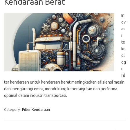
Kendaraan Berat
In
ov
as
i
te
kn
ol
og
i
fil
ter kendaraan untuk kendaraan berat meningkatkan efisiensi mesin
dan mengurangi emisi, mendukung keberlanjutan dan performa
optimal dalam industri transportasi.
Category:
Filter Kendaraan