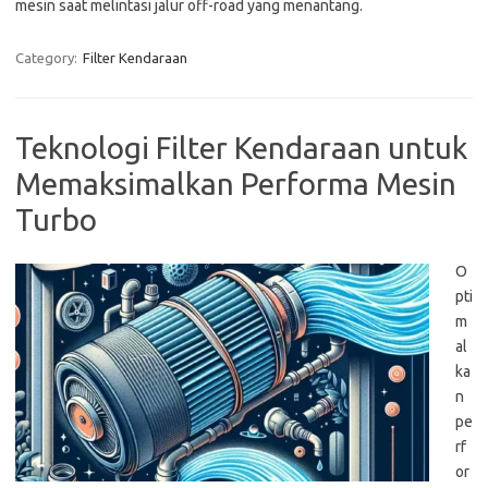
mesin saat melintasi jalur off-road yang menantang.
Category:
Filter Kendaraan
Teknologi Filter Kendaraan untuk
Memaksimalkan Performa Mesin
Turbo
O
pti
m
al
ka
n
pe
rf
or