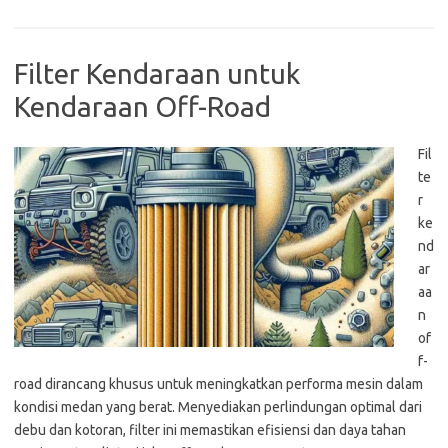
Filter Kendaraan untuk
Kendaraan Off-Road
Fil
te
r
ke
nd
ar
aa
n
of
f-
road dirancang khusus untuk meningkatkan performa mesin dalam
kondisi medan yang berat. Menyediakan perlindungan optimal dari
debu dan kotoran, filter ini memastikan efisiensi dan daya tahan