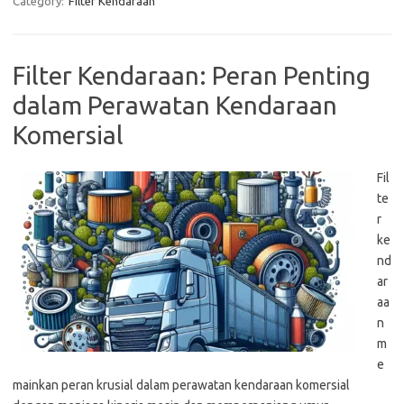
Category:
Filter Kendaraan
Filter Kendaraan: Peran Penting
dalam Perawatan Kendaraan
Komersial
Fil
te
r
ke
nd
ar
aa
n
m
e
mainkan peran krusial dalam perawatan kendaraan komersial