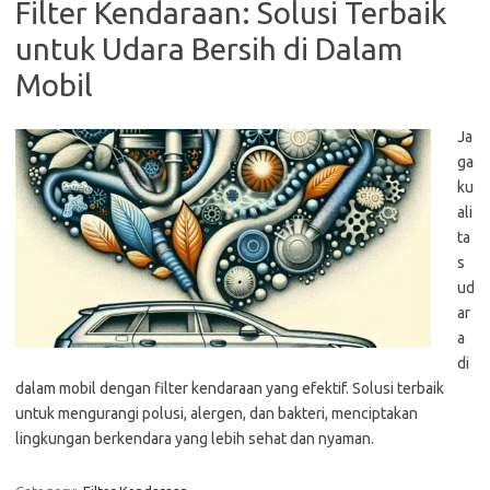
Filter Kendaraan: Solusi Terbaik
untuk Udara Bersih di Dalam
Mobil
Ja
ga
ku
ali
ta
s
ud
ar
a
di
dalam mobil dengan filter kendaraan yang efektif. Solusi terbaik
untuk mengurangi polusi, alergen, dan bakteri, menciptakan
lingkungan berkendara yang lebih sehat dan nyaman.