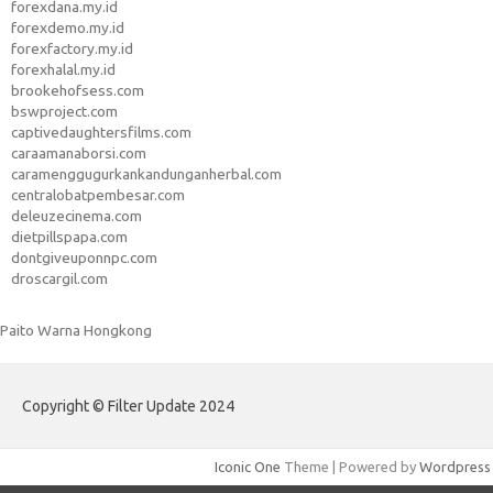
forexdana.my.id
forexdemo.my.id
forexfactory.my.id
forexhalal.my.id
brookehofsess.com
bswproject.com
captivedaughtersfilms.com
caraamanaborsi.com
caramenggugurkankandunganherbal.com
centralobatpembesar.com
deleuzecinema.com
dietpillspapa.com
dontgiveuponnpc.com
droscargil.com
Paito Warna Hongkong
Copyright © Filter Update 2024
Iconic One
Theme | Powered by
Wordpress