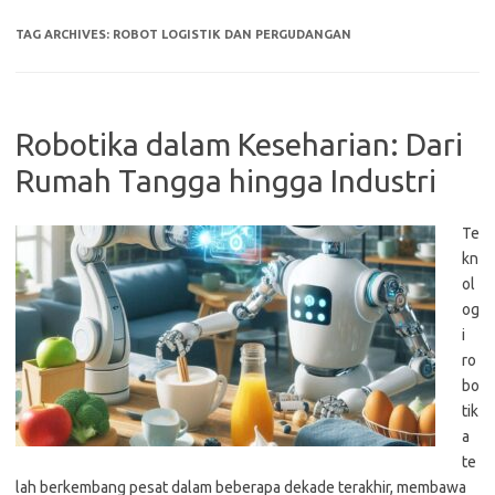
TAG ARCHIVES:
ROBOT LOGISTIK DAN PERGUDANGAN
Robotika dalam Keseharian: Dari
Rumah Tangga hingga Industri
Te
kn
ol
og
i
ro
bo
tik
a
te
lah berkembang pesat dalam beberapa dekade terakhir, membawa