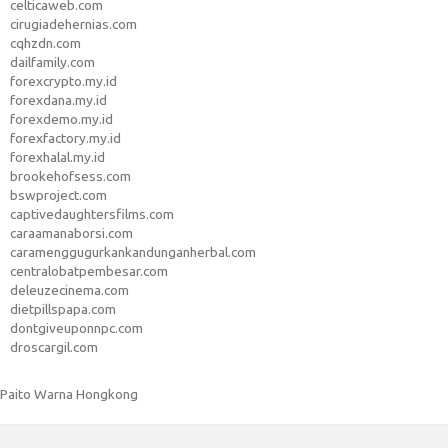
celticaweb.com
cirugiadehernias.com
cqhzdn.com
dailfamily.com
forexcrypto.my.id
forexdana.my.id
forexdemo.my.id
forexfactory.my.id
forexhalal.my.id
brookehofsess.com
bswproject.com
captivedaughtersfilms.com
caraamanaborsi.com
caramenggugurkankandunganherbal.com
centralobatpembesar.com
deleuzecinema.com
dietpillspapa.com
dontgiveuponnpc.com
droscargil.com
Paito Warna Hongkong