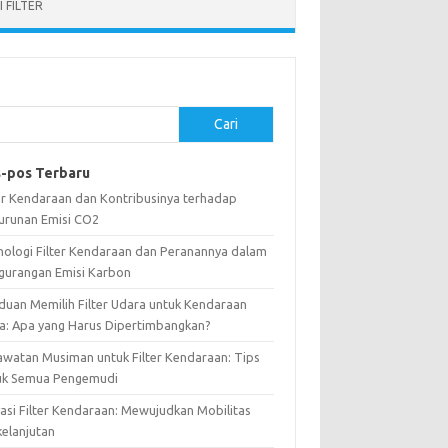
 FILTER
Cari
-pos Terbaru
ter Kendaraan dan Kontribusinya terhadap
urunan Emisi CO2
nologi Filter Kendaraan dan Peranannya dalam
gurangan Emisi Karbon
duan Memilih Filter Udara untuk Kendaraan
a: Apa yang Harus Dipertimbangkan?
awatan Musiman untuk Filter Kendaraan: Tips
uk Semua Pengemudi
vasi Filter Kendaraan: Mewujudkan Mobilitas
kelanjutan