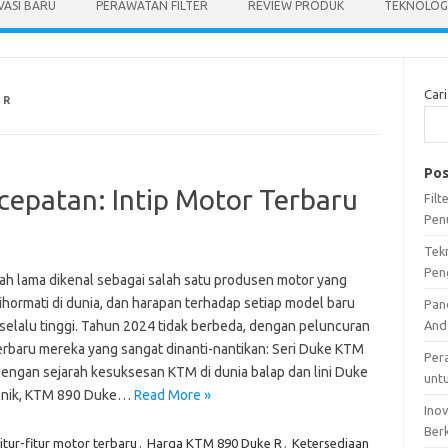
VASI BARU
PERAWATAN FILTER
REVIEW PRODUK
TEKNOLOGI
Cari
 R
Pos
epatan: Intip Motor Terbaru
Fil
Pen
Tek
Pen
ah lama dikenal sebagai salah satu produsen motor yang
ihormati di dunia, dan harapan terhadap setiap model baru
Pan
selalu tinggi. Tahun 2024 tidak berbeda, dengan peluncuran
And
erbaru mereka yang sangat dinanti-nantikan: Seri Duke KTM
Per
Dengan sejarah kesuksesan KTM di dunia balap dan lini Duke
unt
onik, KTM 890 Duke…
Read More »
Ino
Ber
itur-fitur motor terbaru
,
Harga KTM 890 Duke R
,
Ketersediaan