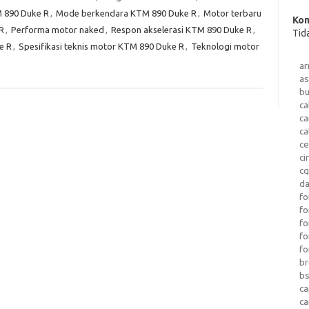
 890 Duke R
,
Mode berkendara KTM 890 Duke R
,
Motor terbaru
Kom
R
,
Performa motor naked
,
Respon akselerasi KTM 890 Duke R
,
Tid
e R
,
Spesifikasi teknis motor KTM 890 Duke R
,
Teknologi motor
a
as
b
ca
c
ca
ce
ci
c
da
fo
fo
f
fo
fo
b
b
ca
c