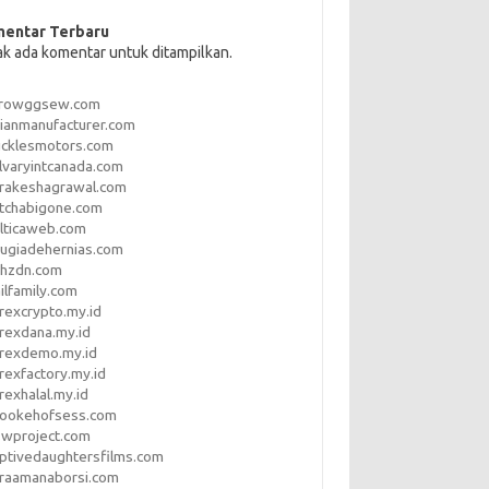
entar Terbaru
ak ada komentar untuk ditampilkan.
rrowggsew.com
ianmanufacturer.com
ucklesmotors.com
lvaryintcanada.com
arakeshagrawal.com
tchabigone.com
lticaweb.com
rugiadehernias.com
qhzdn.com
ilfamily.com
rexcrypto.my.id
rexdana.my.id
orexdemo.my.id
rexfactory.my.id
rexhalal.my.id
rookehofsess.com
swproject.com
ptivedaughtersfilms.com
araamanaborsi.com