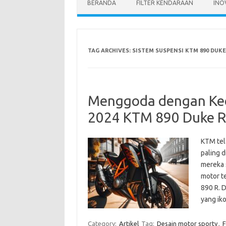
BERANDA
FILTER KENDARAAN
INO
TAG ARCHIVES:
SISTEM SUSPENSI KTM 890 DUKE
Menggoda dengan Kec
2024 KTM 890 Duke R
KTM tel
paling d
mereka 
motor t
890 R. 
yang ik
Category:
Artikel
Tag:
Desain motor sporty
,
F