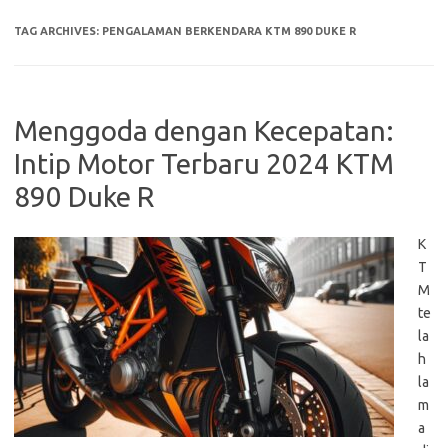
TAG ARCHIVES:
PENGALAMAN BERKENDARA KTM 890 DUKE R
Menggoda dengan Kecepatan:
Intip Motor Terbaru 2024 KTM
890 Duke R
K
T
M
te
la
h
la
m
a