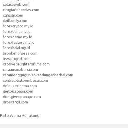
celticaweb.com
cirugiadehernias.com
cqhzdn.com
dailfamily.com
forexcrypto.my.id
forexdana.my.id
forexdemo.my.id
forexfactory.my.id
forexhalal.my.id
brookehofsess.com
bswproject.com
captivedaughtersfilms.com
caraamanaborsi.com
caramenggugurkankandunganherbal.com
centralobatpembesar.com
deleuzecinema.com
dietpillspapa.com
dontgiveuponnpc.com
droscargil.com
Paito Warna Hongkong