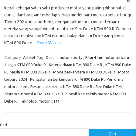
di
kenal sebagai salah satu produsen motor yang paling dihormati di
dunia, dan harapan terhadap setiap model baru mereka selalu tinggi.
Tahun 2024 tidak berbeda, dengan peluncuran motor terbaru
mereka yang sangat dinanti-nantikan: Seri Duke KTM 890 R. Dengan
sejarah kesuksesan KTM di dunia balap dan lini Duke yang ikonik,
KTM 890 Duke…
Read More »
Category:
Artikel
Tag:
Desain motor sporty
,
Fitur-fitur motor terbaru
,
Harga KTM 890 Duke R
,
Ketersediaan KTM 890 Duke R
,
KTM 890 Duke
R
,
Mesin KTM 890 Duke R
,
Mode berkendara KTM 890 Duke R
,
Motor
terbaru 2024
,
Pengalaman berkendara KTM 890 Duke R
,
Performa
motor naked
,
Respon akselerasi KTM 890 Duke R
,
Seri Duke KTM
,
Sistem suspensi KTM 890 Duke R
,
Spesifikasi teknis motor KTM 890
Duke R
,
Teknologi motor KTM
Cari
Cari