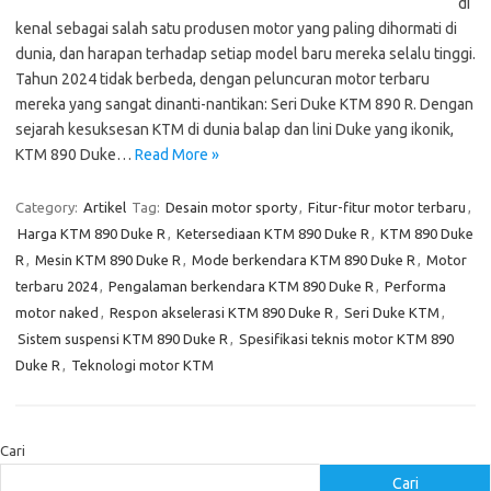
di
kenal sebagai salah satu produsen motor yang paling dihormati di
dunia, dan harapan terhadap setiap model baru mereka selalu tinggi.
Tahun 2024 tidak berbeda, dengan peluncuran motor terbaru
mereka yang sangat dinanti-nantikan: Seri Duke KTM 890 R. Dengan
sejarah kesuksesan KTM di dunia balap dan lini Duke yang ikonik,
KTM 890 Duke…
Read More »
Category:
Artikel
Tag:
Desain motor sporty
,
Fitur-fitur motor terbaru
,
Harga KTM 890 Duke R
,
Ketersediaan KTM 890 Duke R
,
KTM 890 Duke
R
,
Mesin KTM 890 Duke R
,
Mode berkendara KTM 890 Duke R
,
Motor
terbaru 2024
,
Pengalaman berkendara KTM 890 Duke R
,
Performa
motor naked
,
Respon akselerasi KTM 890 Duke R
,
Seri Duke KTM
,
Sistem suspensi KTM 890 Duke R
,
Spesifikasi teknis motor KTM 890
Duke R
,
Teknologi motor KTM
Cari
Cari