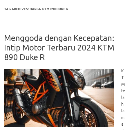
TAG ARCHIVES:
HARGA KTM 890 DUKE R
Menggoda dengan Kecepatan:
Intip Motor Terbaru 2024 KTM
890 Duke R
K
T
M
te
la
h
la
m
a