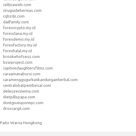
celticaweb.com
cirugiadehernias.com
cqhzdn.com
dailfamily.com
forexcrypto.my.id
forexdana.my.id
forexdemo.my.id
forexfactory.my.id
forexhalal.my.id
brookehofsess.com
bswproject.com
captivedaughtersfilms.com
caraamanaborsi.com
caramenggugurkankandunganherbal.com
centralobatpembesar.com
deleuzecinema.com
dietpillspapa.com
dontgiveuponnpc.com
droscargil.com
Paito Warna Hongkong