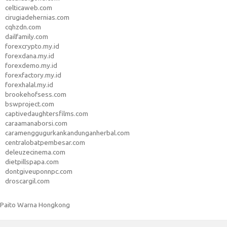
celticaweb.com
cirugiadehernias.com
cqhzdn.com
dailfamily.com
forexcrypto.my.id
forexdana.my.id
forexdemo.my.id
forexfactory.my.id
forexhalal.my.id
brookehofsess.com
bswproject.com
captivedaughtersfilms.com
caraamanaborsi.com
caramenggugurkankandunganherbal.com
centralobatpembesar.com
deleuzecinema.com
dietpillspapa.com
dontgiveuponnpc.com
droscargil.com
Paito Warna Hongkong