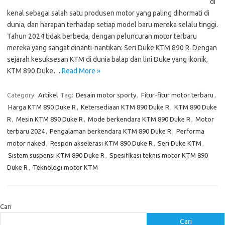
di
kenal sebagai salah satu produsen motor yang paling dihormati di
dunia, dan harapan terhadap setiap model baru mereka selalu tinggi.
Tahun 2024 tidak berbeda, dengan peluncuran motor terbaru
mereka yang sangat dinanti-nantikan: Seri Duke KTM 890 R. Dengan
sejarah kesuksesan KTM di dunia balap dan lini Duke yang ikonik,
KTM 890 Duke…
Read More »
Category:
Artikel
Tag:
Desain motor sporty
,
Fitur-fitur motor terbaru
,
Harga KTM 890 Duke R
,
Ketersediaan KTM 890 Duke R
,
KTM 890 Duke
R
,
Mesin KTM 890 Duke R
,
Mode berkendara KTM 890 Duke R
,
Motor
terbaru 2024
,
Pengalaman berkendara KTM 890 Duke R
,
Performa
motor naked
,
Respon akselerasi KTM 890 Duke R
,
Seri Duke KTM
,
Sistem suspensi KTM 890 Duke R
,
Spesifikasi teknis motor KTM 890
Duke R
,
Teknologi motor KTM
Cari
Cari