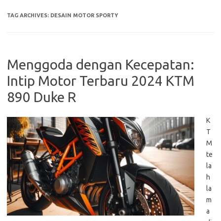
TAG ARCHIVES:
DESAIN MOTOR SPORTY
Menggoda dengan Kecepatan:
Intip Motor Terbaru 2024 KTM
890 Duke R
K
T
M
te
la
h
la
m
a