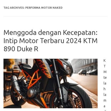
TAG ARCHIVES:
PERFORMA MOTOR NAKED
Menggoda dengan Kecepatan:
Intip Motor Terbaru 2024 KTM
890 Duke R
K
T
M
te
la
h
la
m
a