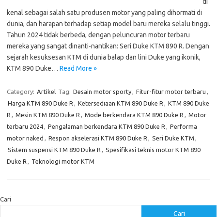
di
kenal sebagai salah satu produsen motor yang paling dihormati di
dunia, dan harapan terhadap setiap model baru mereka selalu tinggi.
Tahun 2024 tidak berbeda, dengan peluncuran motor terbaru
mereka yang sangat dinanti-nantikan: Seri Duke KTM 890 R. Dengan
sejarah kesuksesan KTM di dunia balap dan lini Duke yang ikonik,
KTM 890 Duke…
Read More »
Category:
Artikel
Tag:
Desain motor sporty
,
Fitur-fitur motor terbaru
,
Harga KTM 890 Duke R
,
Ketersediaan KTM 890 Duke R
,
KTM 890 Duke
R
,
Mesin KTM 890 Duke R
,
Mode berkendara KTM 890 Duke R
,
Motor
terbaru 2024
,
Pengalaman berkendara KTM 890 Duke R
,
Performa
motor naked
,
Respon akselerasi KTM 890 Duke R
,
Seri Duke KTM
,
Sistem suspensi KTM 890 Duke R
,
Spesifikasi teknis motor KTM 890
Duke R
,
Teknologi motor KTM
Cari
Cari