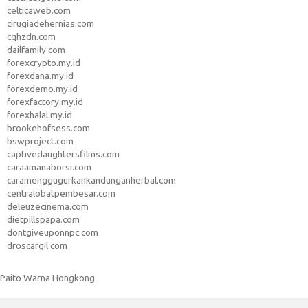
celticaweb.com
cirugiadehernias.com
cqhzdn.com
dailfamily.com
forexcrypto.my.id
forexdana.my.id
forexdemo.my.id
forexfactory.my.id
forexhalal.my.id
brookehofsess.com
bswproject.com
captivedaughtersfilms.com
caraamanaborsi.com
caramenggugurkankandunganherbal.com
centralobatpembesar.com
deleuzecinema.com
dietpillspapa.com
dontgiveuponnpc.com
droscargil.com
Paito Warna Hongkong