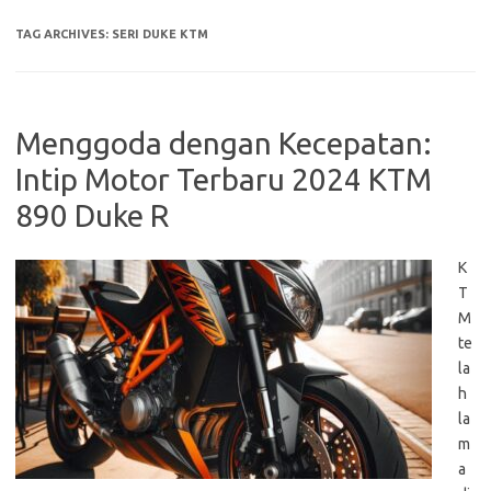
TAG ARCHIVES:
SERI DUKE KTM
Menggoda dengan Kecepatan:
Intip Motor Terbaru 2024 KTM
890 Duke R
K
T
M
te
la
h
la
m
a