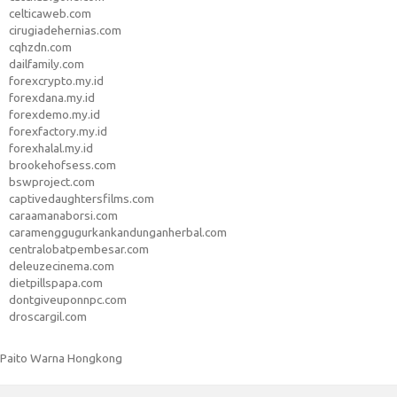
celticaweb.com
cirugiadehernias.com
cqhzdn.com
dailfamily.com
forexcrypto.my.id
forexdana.my.id
forexdemo.my.id
forexfactory.my.id
forexhalal.my.id
brookehofsess.com
bswproject.com
captivedaughtersfilms.com
caraamanaborsi.com
caramenggugurkankandunganherbal.com
centralobatpembesar.com
deleuzecinema.com
dietpillspapa.com
dontgiveuponnpc.com
droscargil.com
Paito Warna Hongkong