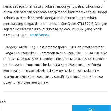
di
kenal sebagai salah satu produsen motor yang paling dihormati di
dunia, dan harapan terhadap setiap model baru mereka selalu tinggi.
Tahun 2024 tidak berbeda, dengan peluncuran motor terbaru
mereka yang sangat dinanti-nantikan: Seri Duke KTM 890 R. Dengan
sejarah kesuksesan KTM di dunia balap dan lini Duke yang ikonik,
KTM 890 Duke…
Read More »
Category:
Artikel
Tag:
Desain motor sporty
,
Fitur-fitur motor terbaru
,
Harga KTM 890 Duke R
,
Ketersediaan KTM 890 Duke R
,
KTM 890 Duke
R
,
Mesin KTM 890 Duke R
,
Mode berkendara KTM 890 Duke R
,
Motor
terbaru 2024
,
Pengalaman berkendara KTM 890 Duke R
,
Performa
motor naked
,
Respon akselerasi KTM 890 Duke R
,
Seri Duke KTM
,
Sistem suspensi KTM 890 Duke R
,
Spesifikasi teknis motor KTM 890
Duke R
,
Teknologi motor KTM
Cari
Cari