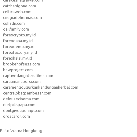
carakeshagrawal.com
catchabigone.com
celticaweb.com
cirugiadehernias.com
cqhzdn.com
dailfamily.com
forexcrypto.my.id
forexdana.my.id
forexdemo.my.id
forexfactory.my.id
forexhalal.my.id
brookehofsess.com
bswproject.com
captivedaughtersfilms.com
caraamanaborsi.com
caramenggugurkankandunganherbal.com
centralobatpembesar.com
deleuzecinema.com
dietpillspapa.com
dontgiveuponnpc.com
droscargil.com
Paito Warna Hongkong