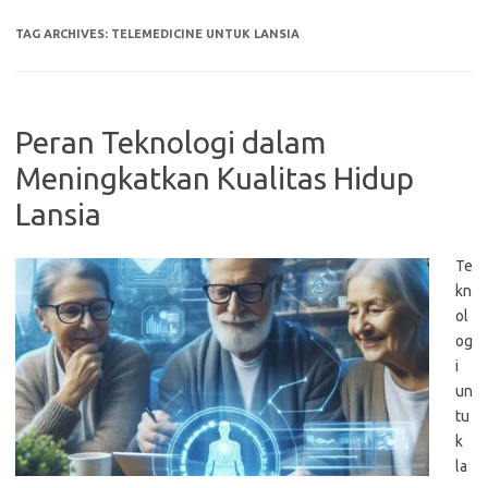
TAG ARCHIVES:
TELEMEDICINE UNTUK LANSIA
Peran Teknologi dalam
Meningkatkan Kualitas Hidup
Lansia
Te
kn
ol
og
i
un
tu
k
la