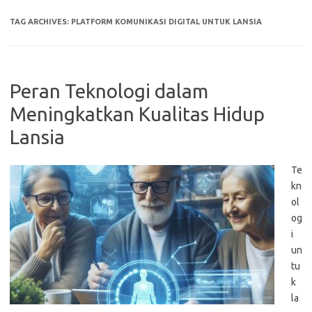
TAG ARCHIVES:
PLATFORM KOMUNIKASI DIGITAL UNTUK LANSIA
Peran Teknologi dalam
Meningkatkan Kualitas Hidup
Lansia
Te
kn
ol
og
i
un
tu
k
la