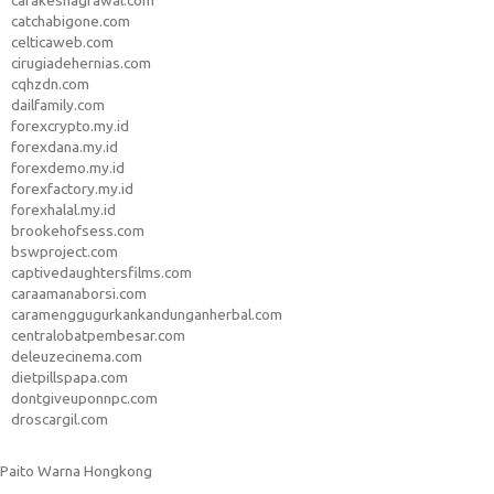
carakeshagrawal.com
catchabigone.com
celticaweb.com
cirugiadehernias.com
cqhzdn.com
dailfamily.com
forexcrypto.my.id
forexdana.my.id
forexdemo.my.id
forexfactory.my.id
forexhalal.my.id
brookehofsess.com
bswproject.com
captivedaughtersfilms.com
caraamanaborsi.com
caramenggugurkankandunganherbal.com
centralobatpembesar.com
deleuzecinema.com
dietpillspapa.com
dontgiveuponnpc.com
droscargil.com
Paito Warna Hongkong