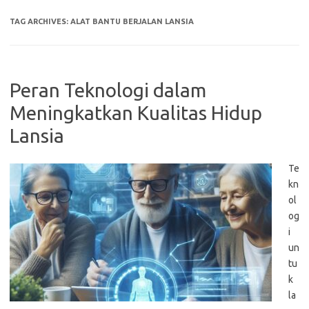
TAG ARCHIVES:
ALAT BANTU BERJALAN LANSIA
Peran Teknologi dalam
Meningkatkan Kualitas Hidup
Lansia
Te
kn
ol
og
i
un
tu
k
la