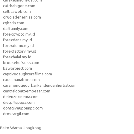
carakeshagrawal.com
catchabigone.com
celticaweb.com
cirugiadehernias.com
cqhzdn.com
dailfamily.com
forexcrypto.my.id
forexdana.my.id
forexdemo.my.id
forexfactory.my.id
forexhalal.my.id
brookehofsess.com
bswproject.com
captivedaughtersfilms.com
caraamanaborsi.com
caramenggugurkankandunganherbal.com
centralobatpembesar.com
deleuzecinema.com
dietpillspapa.com
dontgiveuponnpc.com
droscargil.com
Paito Warna Hongkong