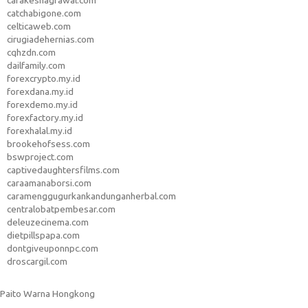
carakeshagrawal.com
catchabigone.com
celticaweb.com
cirugiadehernias.com
cqhzdn.com
dailfamily.com
forexcrypto.my.id
forexdana.my.id
forexdemo.my.id
forexfactory.my.id
forexhalal.my.id
brookehofsess.com
bswproject.com
captivedaughtersfilms.com
caraamanaborsi.com
caramenggugurkankandunganherbal.com
centralobatpembesar.com
deleuzecinema.com
dietpillspapa.com
dontgiveuponnpc.com
droscargil.com
Paito Warna Hongkong