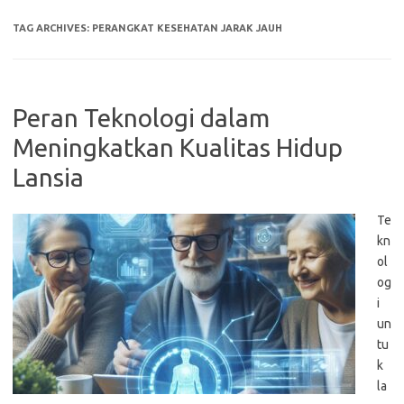
TAG ARCHIVES:
PERANGKAT KESEHATAN JARAK JAUH
Peran Teknologi dalam
Meningkatkan Kualitas Hidup
Lansia
Te
kn
ol
og
i
un
tu
k
la