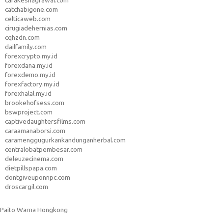
carakeshagrawal.com
catchabigone.com
celticaweb.com
cirugiadehernias.com
cqhzdn.com
dailfamily.com
forexcrypto.my.id
forexdana.my.id
forexdemo.my.id
forexfactory.my.id
forexhalal.my.id
brookehofsess.com
bswproject.com
captivedaughtersfilms.com
caraamanaborsi.com
caramenggugurkankandunganherbal.com
centralobatpembesar.com
deleuzecinema.com
dietpillspapa.com
dontgiveuponnpc.com
droscargil.com
Paito Warna Hongkong