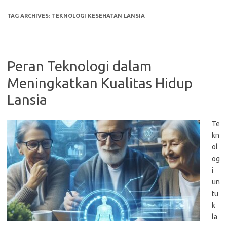
TAG ARCHIVES:
TEKNOLOGI KESEHATAN LANSIA
Peran Teknologi dalam
Meningkatkan Kualitas Hidup
Lansia
Te
kn
ol
og
i
un
tu
k
la