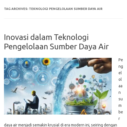
TAG ARCHIVES:
TEKNOLOGI PENGELOLAAN SUMBER DAYA AIR
Inovasi dalam Teknologi
Pengelolaan Sumber Daya Air
Pe
ng
el
ol
aa
n
su
m
be
r
daya air menjadi semakin krusial di era modern ini, seiring dengan