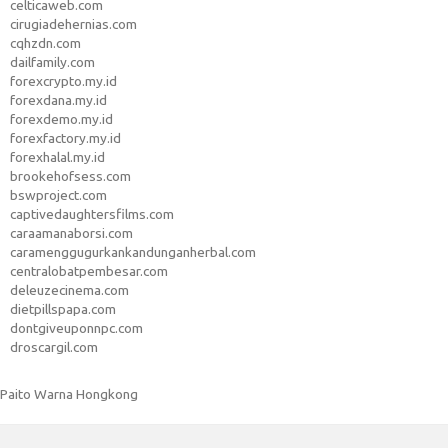
celticaweb.com
cirugiadehernias.com
cqhzdn.com
dailfamily.com
forexcrypto.my.id
forexdana.my.id
forexdemo.my.id
forexfactory.my.id
forexhalal.my.id
brookehofsess.com
bswproject.com
captivedaughtersfilms.com
caraamanaborsi.com
caramenggugurkankandunganherbal.com
centralobatpembesar.com
deleuzecinema.com
dietpillspapa.com
dontgiveuponnpc.com
droscargil.com
Paito Warna Hongkong