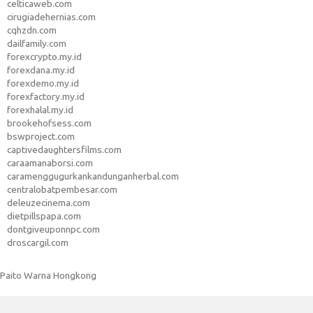
celticaweb.com
cirugiadehernias.com
cqhzdn.com
dailfamily.com
forexcrypto.my.id
forexdana.my.id
forexdemo.my.id
forexfactory.my.id
forexhalal.my.id
brookehofsess.com
bswproject.com
captivedaughtersfilms.com
caraamanaborsi.com
caramenggugurkankandunganherbal.com
centralobatpembesar.com
deleuzecinema.com
dietpillspapa.com
dontgiveuponnpc.com
droscargil.com
Paito Warna Hongkong