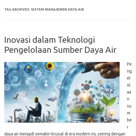
TAG ARCHIVES:
SISTEM MANAJEMEN DATA AIR
Inovasi dalam Teknologi
Pengelolaan Sumber Daya Air
Pe
ng
el
ol
aa
n
su
m
be
r
daya air menjadi semakin krusial di era modern ini, seiring dengan