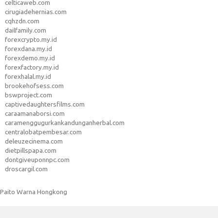
celticaweb.com
cirugiadehernias.com
cqhzdn.com
dailfamily.com
forexcrypto.my.id
forexdana.my.id
forexdemo.my.id
forexfactory.my.id
forexhalal.my.id
brookehofsess.com
bswproject.com
captivedaughtersfilms.com
caraamanaborsi.com
caramenggugurkankandunganherbal.com
centralobatpembesar.com
deleuzecinema.com
dietpillspapa.com
dontgiveuponnpc.com
droscargil.com
Paito Warna Hongkong