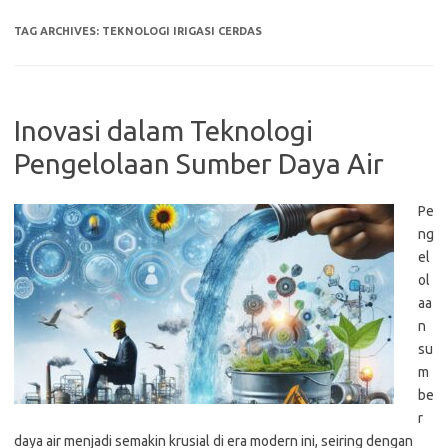
TAG ARCHIVES:
TEKNOLOGI IRIGASI CERDAS
Inovasi dalam Teknologi
Pengelolaan Sumber Daya Air
Pe
ng
el
ol
aa
n
su
m
be
r
daya air menjadi semakin krusial di era modern ini, seiring dengan