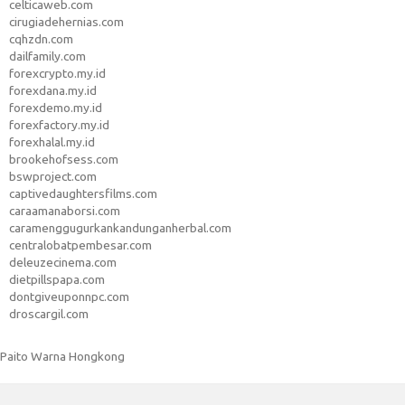
celticaweb.com
cirugiadehernias.com
cqhzdn.com
dailfamily.com
forexcrypto.my.id
forexdana.my.id
forexdemo.my.id
forexfactory.my.id
forexhalal.my.id
brookehofsess.com
bswproject.com
captivedaughtersfilms.com
caraamanaborsi.com
caramenggugurkankandunganherbal.com
centralobatpembesar.com
deleuzecinema.com
dietpillspapa.com
dontgiveuponnpc.com
droscargil.com
Paito Warna Hongkong