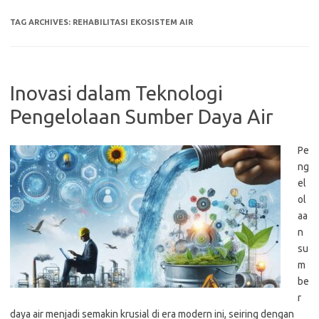
TAG ARCHIVES:
REHABILITASI EKOSISTEM AIR
Inovasi dalam Teknologi
Pengelolaan Sumber Daya Air
Pe
ng
el
ol
aa
n
su
m
be
r
daya air menjadi semakin krusial di era modern ini, seiring dengan