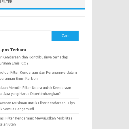
 FILTER
Cari
-pos Terbaru
ter Kendaraan dan Kontribusinya terhadap
urunan Emisi CO2
nologi Filter Kendaraan dan Peranannya dalam
gurangan Emisi Karbon
duan Memilih Filter Udara untuk Kendaraan
a: Apa yang Harus Dipertimbangkan?
awatan Musiman untuk Filter Kendaraan: Tips
uk Semua Pengemudi
vasi Filter Kendaraan: Mewujudkan Mobilitas
kelanjutan