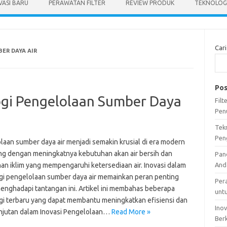
VASI BARU
PERAWATAN FILTER
REVIEW PRODUK
TEKNOLOGI
Cari
ER DAYA AIR
Pos
ogi Pengelolaan Sumber Daya
Fil
Pen
Tek
Pen
laan sumber daya air menjadi semakin krusial di era modern
iring dengan meningkatnya kebutuhan akan air bersih dan
Pan
an iklim yang mempengaruhi ketersediaan air. Inovasi dalam
And
gi pengelolaan sumber daya air memainkan peran penting
Per
enghadapi tantangan ini. Artikel ini membahas beberapa
unt
gi terbaru yang dapat membantu meningkatkan efisiensi dan
Ino
njutan dalam Inovasi Pengelolaan…
Read More »
Ber