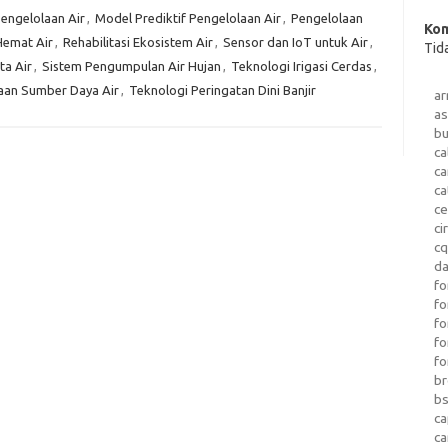
Pengelolaan Air
,
Model Prediktif Pengelolaan Air
,
Pengelolaan
Kom
Hemat Air
,
Rehabilitasi Ekosistem Air
,
Sensor dan IoT untuk Air
,
Tid
a Air
,
Sistem Pengumpulan Air Hujan
,
Teknologi Irigasi Cerdas
,
aan Sumber Daya Air
,
Teknologi Peringatan Dini Banjir
a
as
b
ca
c
ca
ce
ci
c
da
fo
fo
f
fo
fo
b
b
ca
c