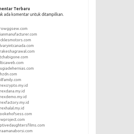
entar Terbaru
ak ada komentar untuk ditampilkan.
rrowggsew.com
ianmanufacturer.com
ucklesmotors.com
lvaryintcanada.com
arakeshagrawal.com
tchabigone.com
lticaweb.com
rugiadehernias.com
qhzdn.com
ilfamily.com
rexcrypto.my.id
rexdana.my.id
orexdemo.my.id
rexfactory.my.id
rexhalal.my.id
rookehofsess.com
swproject.com
ptivedaughtersfilms.com
araamanaborsi.com