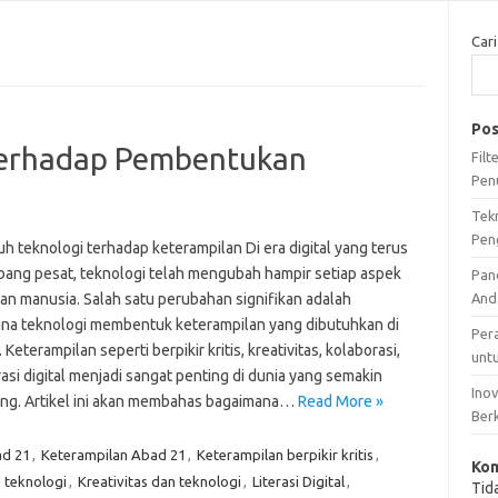
Cari
Pos
terhadap Pembentukan
Fil
Pen
1
Tek
Pen
h teknologi terhadap keterampilan Di era digital yang terus
ang pesat, teknologi telah mengubah hampir setiap aspek
Pan
an manusia. Salah satu perubahan signifikan adalah
And
na teknologi membentuk keterampilan yang dibutuhkan di
Per
 Keterampilan seperti berpikir kritis, kreativitas, kolaborasi,
unt
rasi digital menjadi sangat penting di dunia yang semakin
Ino
ng. Artikel ini akan membahas bagaimana…
Read More »
Ber
ad 21
,
Keterampilan Abad 21
,
Keterampilan berpikir kritis
,
Kom
 teknologi
,
Kreativitas dan teknologi
,
Literasi Digital
,
Tid