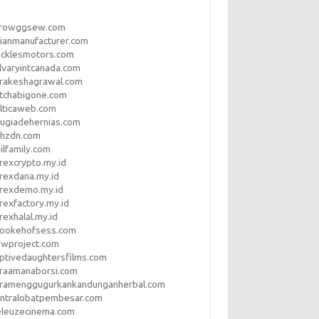
rrowggsew.com
ianmanufacturer.com
ucklesmotors.com
lvaryintcanada.com
arakeshagrawal.com
tchabigone.com
lticaweb.com
rugiadehernias.com
qhzdn.com
ilfamily.com
rexcrypto.my.id
rexdana.my.id
orexdemo.my.id
rexfactory.my.id
rexhalal.my.id
rookehofsess.com
swproject.com
ptivedaughtersfilms.com
araamanaborsi.com
aramenggugurkankandunganherbal.com
entralobatpembesar.com
eleuzecinema.com