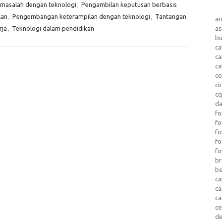
masalah dengan teknologi
,
Pengambilan keputusan berbasis
lan
,
Pengembangan keterampilan dengan teknologi
,
Tantangan
a
as
rja
,
Teknologi dalam pendidikan
b
ca
c
ca
ce
ci
c
da
fo
fo
f
fo
fo
b
b
ca
c
c
c
d