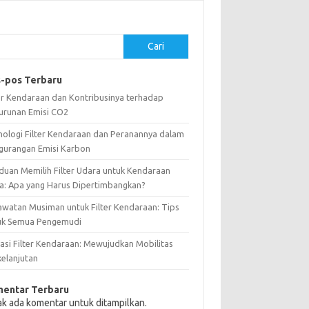
Cari
-pos Terbaru
ter Kendaraan dan Kontribusinya terhadap
urunan Emisi CO2
nologi Filter Kendaraan dan Peranannya dalam
gurangan Emisi Karbon
duan Memilih Filter Udara untuk Kendaraan
a: Apa yang Harus Dipertimbangkan?
awatan Musiman untuk Filter Kendaraan: Tips
uk Semua Pengemudi
vasi Filter Kendaraan: Mewujudkan Mobilitas
kelanjutan
entar Terbaru
ak ada komentar untuk ditampilkan.