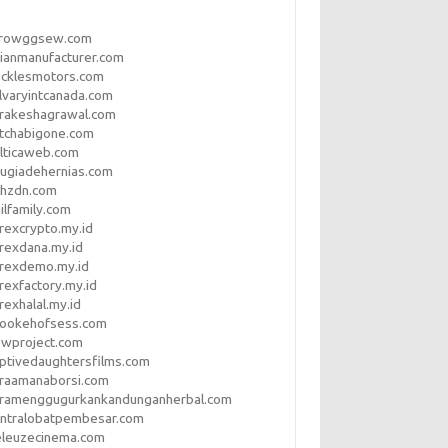
rrowggsew.com
ianmanufacturer.com
ucklesmotors.com
lvaryintcanada.com
arakeshagrawal.com
tchabigone.com
lticaweb.com
rugiadehernias.com
qhzdn.com
ilfamily.com
rexcrypto.my.id
rexdana.my.id
orexdemo.my.id
rexfactory.my.id
rexhalal.my.id
rookehofsess.com
swproject.com
ptivedaughtersfilms.com
araamanaborsi.com
aramenggugurkankandunganherbal.com
entralobatpembesar.com
eleuzecinema.com