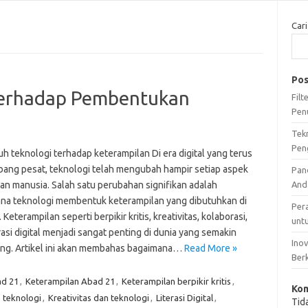
Cari
Pos
terhadap Pembentukan
Fil
Pen
1
Tek
Pen
h teknologi terhadap keterampilan Di era digital yang terus
ang pesat, teknologi telah mengubah hampir setiap aspek
Pan
an manusia. Salah satu perubahan signifikan adalah
And
na teknologi membentuk keterampilan yang dibutuhkan di
Per
 Keterampilan seperti berpikir kritis, kreativitas, kolaborasi,
unt
rasi digital menjadi sangat penting di dunia yang semakin
Ino
ng. Artikel ini akan membahas bagaimana…
Read More »
Ber
ad 21
,
Keterampilan Abad 21
,
Keterampilan berpikir kritis
,
Kom
 teknologi
,
Kreativitas dan teknologi
,
Literasi Digital
,
Tid