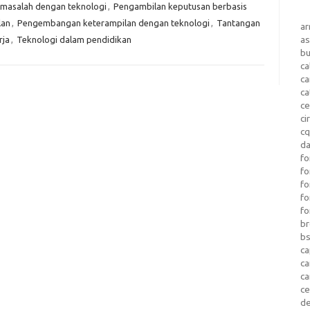
masalah dengan teknologi
,
Pengambilan keputusan berbasis
lan
,
Pengembangan keterampilan dengan teknologi
,
Tantangan
a
as
rja
,
Teknologi dalam pendidikan
b
ca
c
ca
ce
ci
c
da
fo
fo
f
fo
fo
b
b
ca
c
c
c
d