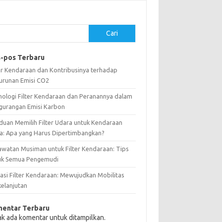
Cari
-pos Terbaru
ter Kendaraan dan Kontribusinya terhadap
urunan Emisi CO2
nologi Filter Kendaraan dan Peranannya dalam
gurangan Emisi Karbon
duan Memilih Filter Udara untuk Kendaraan
a: Apa yang Harus Dipertimbangkan?
awatan Musiman untuk Filter Kendaraan: Tips
uk Semua Pengemudi
vasi Filter Kendaraan: Mewujudkan Mobilitas
kelanjutan
entar Terbaru
ak ada komentar untuk ditampilkan.