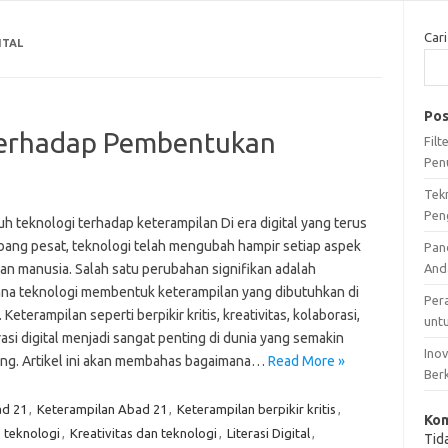
Cari
ITAL
Pos
terhadap Pembentukan
Fil
Pen
1
Tek
Pen
h teknologi terhadap keterampilan Di era digital yang terus
ang pesat, teknologi telah mengubah hampir setiap aspek
Pan
an manusia. Salah satu perubahan signifikan adalah
And
na teknologi membentuk keterampilan yang dibutuhkan di
Per
 Keterampilan seperti berpikir kritis, kreativitas, kolaborasi,
unt
rasi digital menjadi sangat penting di dunia yang semakin
Ino
ng. Artikel ini akan membahas bagaimana…
Read More »
Ber
ad 21
,
Keterampilan Abad 21
,
Keterampilan berpikir kritis
,
Kom
 teknologi
,
Kreativitas dan teknologi
,
Literasi Digital
,
Tid