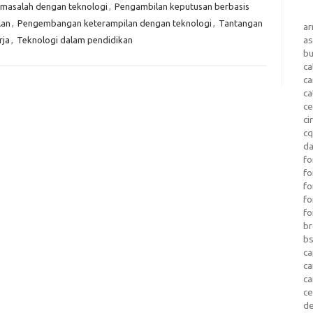
masalah dengan teknologi
,
Pengambilan keputusan berbasis
lan
,
Pengembangan keterampilan dengan teknologi
,
Tantangan
a
as
rja
,
Teknologi dalam pendidikan
b
ca
c
ca
ce
ci
c
da
fo
fo
f
fo
fo
b
b
ca
c
c
c
d