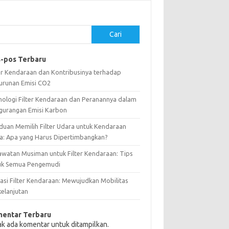
Cari
-pos Terbaru
ter Kendaraan dan Kontribusinya terhadap
urunan Emisi CO2
nologi Filter Kendaraan dan Peranannya dalam
gurangan Emisi Karbon
duan Memilih Filter Udara untuk Kendaraan
a: Apa yang Harus Dipertimbangkan?
awatan Musiman untuk Filter Kendaraan: Tips
uk Semua Pengemudi
vasi Filter Kendaraan: Mewujudkan Mobilitas
kelanjutan
entar Terbaru
ak ada komentar untuk ditampilkan.