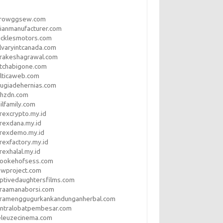
rrowggsew.com
ianmanufacturer.com
ucklesmotors.com
lvaryintcanada.com
arakeshagrawal.com
tchabigone.com
lticaweb.com
rugiadehernias.com
qhzdn.com
ilfamily.com
rexcrypto.my.id
rexdana.my.id
orexdemo.my.id
rexfactory.my.id
rexhalal.my.id
rookehofsess.com
swproject.com
ptivedaughtersfilms.com
araamanaborsi.com
aramenggugurkankandunganherbal.com
entralobatpembesar.com
eleuzecinema.com