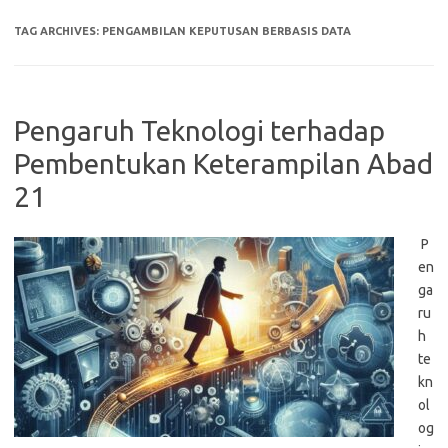
TAG ARCHIVES:
PENGAMBILAN KEPUTUSAN BERBASIS DATA
Pengaruh Teknologi terhadap
Pembentukan Keterampilan Abad
21
P
en
ga
ru
h
te
kn
ol
og