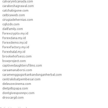
calvaryintcanada.com
carakeshagrawal.com
catchabigone.com
celticaweb.com
cirugiadehernias.com
cqhzdn.com
dailfamily.com
forexcrypto.my.id
forexdana.my.id
forexdemo.my.id
forexfactory.my.id
forexhalal.my.id
brookehofsess.com
bswproject.com
captivedaughtersfilms.com
caraamanaborsi.com
caramenggugurkankandunganherbal.com
centralobatpembesar.com
deleuzecinema.com
dietpillspapa.com
dontgiveuponnpc.com
droscargil.com