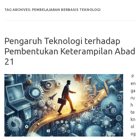
TAG ARCHIVES:
PEMBELAJARAN BERBASIS TEKNOLOGI
Pengaruh Teknologi terhadap
Pembentukan Keterampilan Abad
21
P
en
ga
ru
h
te
kn
ol
og