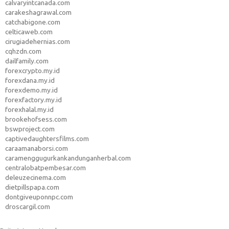
calvaryintcanada.com
carakeshagrawal.com
catchabigone.com
celticaweb.com
cirugiadehernias.com
cqhzdn.com
dailfamily.com
forexcrypto.my.id
forexdana.my.id
forexdemo.my.id
forexfactory.my.id
forexhalal.my.id
brookehofsess.com
bswproject.com
captivedaughtersfilms.com
caraamanaborsi.com
caramenggugurkankandunganherbal.com
centralobatpembesar.com
deleuzecinema.com
dietpillspapa.com
dontgiveuponnpc.com
droscargil.com