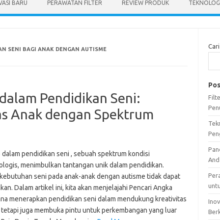
VASI BARU
PERAWATAN FILTER
REVIEW PRODUK
TEKNOLOGI
Cari
N SENI BAGI ANAK DENGAN AUTISME
Pos
alam Pendidikan Seni:
Fil
Pen
as Anak dengan Spektrum
Tek
Pen
Pan
 dalam pendidikan seni , sebuah spektrum kondisi
And
ologis, menimbulkan tantangan unik dalam pendidikan.
Per
kebutuhan seni pada anak-anak dengan autisme tidak dapat
unt
an. Dalam artikel ini, kita akan menjelajahi Pencari Angka
na menerapkan pendidikan seni dalam mendukung kreativitas
Ino
 tetapi juga membuka pintu untuk perkembangan yang luar
Ber