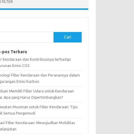
 FILTER
Cari
-pos Terbaru
ter Kendaraan dan Kontribusinya terhadap
urunan Emisi CO2
nologi Filter Kendaraan dan Peranannya dalam
gurangan Emisi Karbon
duan Memilih Filter Udara untuk Kendaraan
a: Apa yang Harus Dipertimbangkan?
awatan Musiman untuk Filter Kendaraan: Tips
uk Semua Pengemudi
vasi Filter Kendaraan: Mewujudkan Mobilitas
kelanjutan