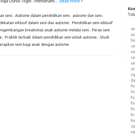
1. Raja Dunia Togel : Memahami…
Read More »
Kom
Tid
an seni
,
Autisme dalam pendidikan seni
,
autisme dan seni
,
ekatan inklusif dalam seni dan autisme
,
Pendidikan seni inklusif
a
engembangan kreativitas anak autisme melalui seni
,
Peran seni
as
e
,
Praktik terbaik dalam pendidikan seni untuk autisme
,
Studi
b
rapkan seni bagi anak dengan autisme
ca
c
ca
ce
ci
c
da
fo
fo
f
fo
fo
b
b
ca
c