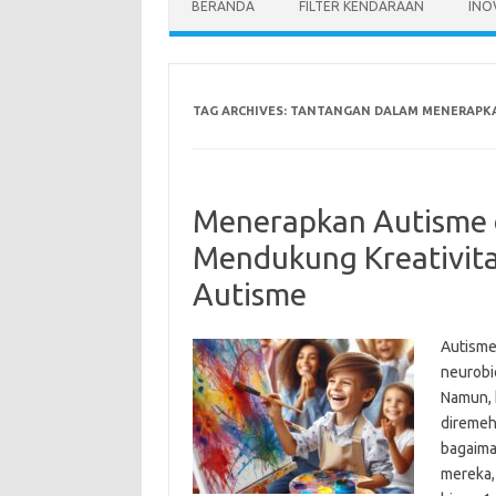
BERANDA
FILTER KENDARAAN
INO
TAG ARCHIVES:
TANTANGAN DALAM MENERAPKA
Menerapkan Autisme d
Mendukung Kreativit
Autisme
Autisme
neurobi
Namun, 
diremehk
bagaima
mereka,