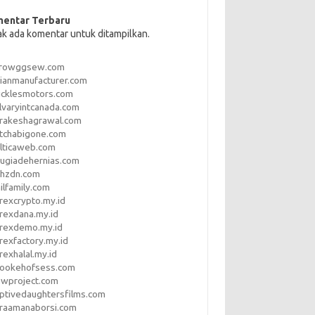
entar Terbaru
ak ada komentar untuk ditampilkan.
rrowggsew.com
ianmanufacturer.com
ucklesmotors.com
lvaryintcanada.com
arakeshagrawal.com
tchabigone.com
lticaweb.com
rugiadehernias.com
qhzdn.com
ilfamily.com
rexcrypto.my.id
rexdana.my.id
orexdemo.my.id
rexfactory.my.id
rexhalal.my.id
rookehofsess.com
swproject.com
ptivedaughtersfilms.com
araamanaborsi.com