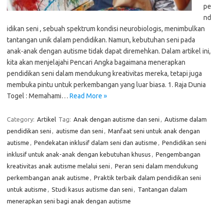
pe
nd
idikan seni , sebuah spektrum kondisi neurobiologis, menimbulkan
tantangan unik dalam pendidikan. Namun, kebutuhan seni pada
anak-anak dengan autisme tidak dapat diremehkan. Dalam artikel ini,
kita akan menjelajahi Pencari Angka bagaimana menerapkan
pendidikan seni dalam mendukung kreativitas mereka, tetapi juga
membuka pintu untuk perkembangan yang luar biasa. 1. Raja Dunia
Togel : Memahami…
Read More »
Category:
Artikel
Tag:
Anak dengan autisme dan seni
,
Autisme dalam
pendidikan seni
,
autisme dan seni
,
Manfaat seni untuk anak dengan
autisme
,
Pendekatan inklusif dalam seni dan autisme
,
Pendidikan seni
inklusif untuk anak-anak dengan kebutuhan khusus
,
Pengembangan
kreativitas anak autisme melalui seni
,
Peran seni dalam mendukung
perkembangan anak autisme
,
Praktik terbaik dalam pendidikan seni
untuk autisme
,
Studi kasus autisme dan seni
,
Tantangan dalam
menerapkan seni bagi anak dengan autisme