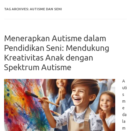
TAG ARCHIVES:
AUTISME DAN SENI
Menerapkan Autisme dalam
Pendidikan Seni: Mendukung
Kreativitas Anak dengan
Spektrum Autisme
A
uti
s
m
e
da
la
m