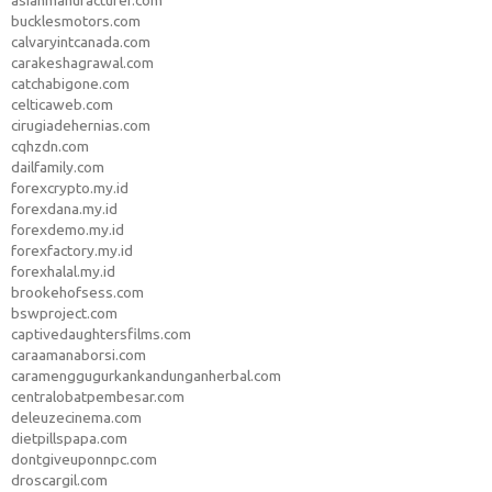
asianmanufacturer.com
bucklesmotors.com
calvaryintcanada.com
carakeshagrawal.com
catchabigone.com
celticaweb.com
cirugiadehernias.com
cqhzdn.com
dailfamily.com
forexcrypto.my.id
forexdana.my.id
forexdemo.my.id
forexfactory.my.id
forexhalal.my.id
brookehofsess.com
bswproject.com
captivedaughtersfilms.com
caraamanaborsi.com
caramenggugurkankandunganherbal.com
centralobatpembesar.com
deleuzecinema.com
dietpillspapa.com
dontgiveuponnpc.com
droscargil.com