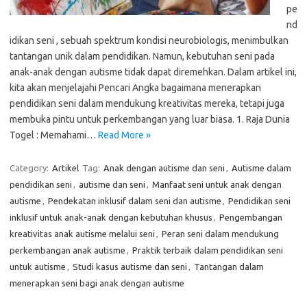
pe
nd
idikan seni , sebuah spektrum kondisi neurobiologis, menimbulkan
tantangan unik dalam pendidikan. Namun, kebutuhan seni pada
anak-anak dengan autisme tidak dapat diremehkan. Dalam artikel ini,
kita akan menjelajahi Pencari Angka bagaimana menerapkan
pendidikan seni dalam mendukung kreativitas mereka, tetapi juga
membuka pintu untuk perkembangan yang luar biasa. 1. Raja Dunia
Togel : Memahami…
Read More »
Category:
Artikel
Tag:
Anak dengan autisme dan seni
,
Autisme dalam
pendidikan seni
,
autisme dan seni
,
Manfaat seni untuk anak dengan
autisme
,
Pendekatan inklusif dalam seni dan autisme
,
Pendidikan seni
inklusif untuk anak-anak dengan kebutuhan khusus
,
Pengembangan
kreativitas anak autisme melalui seni
,
Peran seni dalam mendukung
perkembangan anak autisme
,
Praktik terbaik dalam pendidikan seni
untuk autisme
,
Studi kasus autisme dan seni
,
Tantangan dalam
menerapkan seni bagi anak dengan autisme