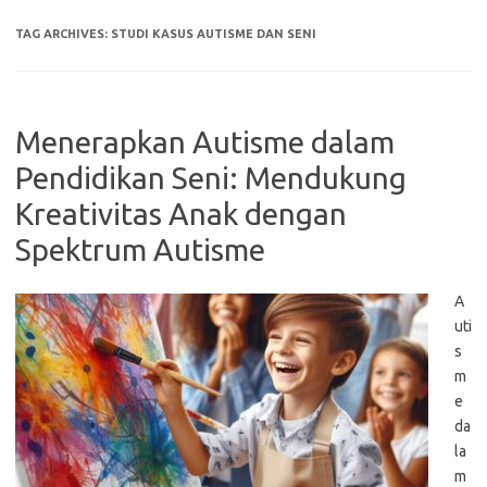
TAG ARCHIVES:
STUDI KASUS AUTISME DAN SENI
Menerapkan Autisme dalam
Pendidikan Seni: Mendukung
Kreativitas Anak dengan
Spektrum Autisme
A
uti
s
m
e
da
la
m