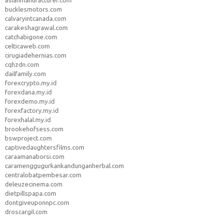
asianmanufacturer.com
bucklesmotors.com
calvaryintcanada.com
carakeshagrawal.com
catchabigone.com
celticaweb.com
cirugiadehernias.com
cqhzdn.com
dailfamily.com
forexcrypto.my.id
forexdana.my.id
forexdemo.my.id
forexfactory.my.id
forexhalal.my.id
brookehofsess.com
bswproject.com
captivedaughtersfilms.com
caraamanaborsi.com
caramenggugurkankandunganherbal.com
centralobatpembesar.com
deleuzecinema.com
dietpillspapa.com
dontgiveuponnpc.com
droscargil.com