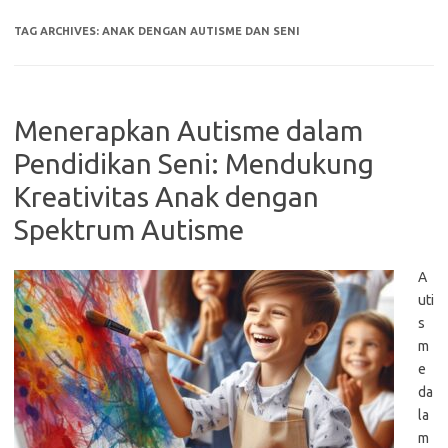
TAG ARCHIVES:
ANAK DENGAN AUTISME DAN SENI
Menerapkan Autisme dalam
Pendidikan Seni: Mendukung
Kreativitas Anak dengan
Spektrum Autisme
A
uti
s
m
e
da
la
m