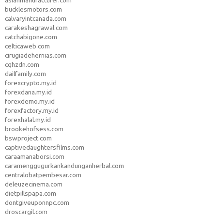
asianmanufacturer.com
bucklesmotors.com
calvaryintcanada.com
carakeshagrawal.com
catchabigone.com
celticaweb.com
cirugiadehernias.com
cqhzdn.com
dailfamily.com
forexcrypto.my.id
forexdana.my.id
forexdemo.my.id
forexfactory.my.id
forexhalal.my.id
brookehofsess.com
bswproject.com
captivedaughtersfilms.com
caraamanaborsi.com
caramenggugurkankandunganherbal.com
centralobatpembesar.com
deleuzecinema.com
dietpillspapa.com
dontgiveuponnpc.com
droscargil.com