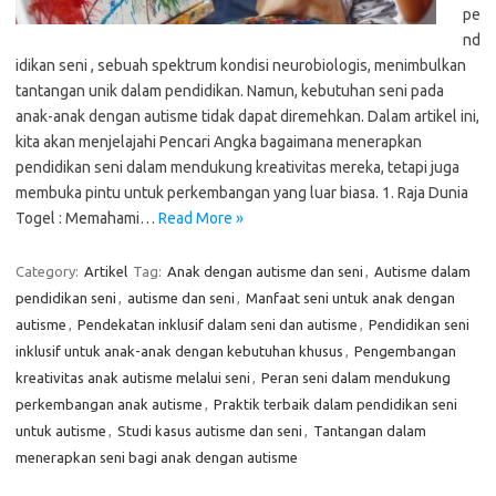
pe
nd
idikan seni , sebuah spektrum kondisi neurobiologis, menimbulkan
tantangan unik dalam pendidikan. Namun, kebutuhan seni pada
anak-anak dengan autisme tidak dapat diremehkan. Dalam artikel ini,
kita akan menjelajahi Pencari Angka bagaimana menerapkan
pendidikan seni dalam mendukung kreativitas mereka, tetapi juga
membuka pintu untuk perkembangan yang luar biasa. 1. Raja Dunia
Togel : Memahami…
Read More »
Category:
Artikel
Tag:
Anak dengan autisme dan seni
,
Autisme dalam
pendidikan seni
,
autisme dan seni
,
Manfaat seni untuk anak dengan
autisme
,
Pendekatan inklusif dalam seni dan autisme
,
Pendidikan seni
inklusif untuk anak-anak dengan kebutuhan khusus
,
Pengembangan
kreativitas anak autisme melalui seni
,
Peran seni dalam mendukung
perkembangan anak autisme
,
Praktik terbaik dalam pendidikan seni
untuk autisme
,
Studi kasus autisme dan seni
,
Tantangan dalam
menerapkan seni bagi anak dengan autisme